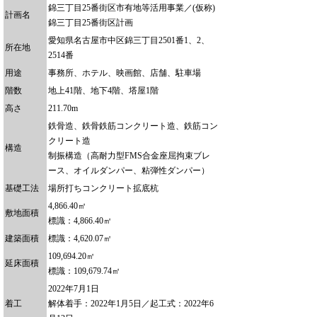
錦三丁目25番街区市有地等活用事業／(仮称)
計画名
錦三丁目25番街区計画
愛知県名古屋市中区錦三丁目2501番1、2、
所在地
2514番
用途
事務所、ホテル、映画館、店舗、駐車場
階数
地上41階、地下4階、塔屋1階
高さ
211.70m
鉄骨造、鉄骨鉄筋コンクリート造、鉄筋コン
クリート造
構造
制振構造（高耐力型FMS合金座屈拘束ブレ
ース、オイルダンパー、粘弾性ダンパー）
基礎工法
場所打ちコンクリート拡底杭
4,866.40㎡
敷地面積
標識：4,866.40㎡
建築面積
標識：4,620.07㎡
109,694.20㎡
延床面積
標識：109,679.74㎡
2022年7月1日
着工
解体着手：2022年1月5日／起工式：2022年6