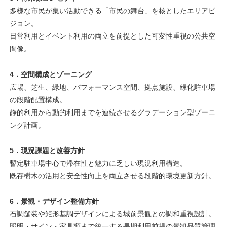
多様な市民が集い活動できる「市民の舞台」を核としたエリアビ
ジョン。
日常利用とイベント利用の両立を前提とした可変性重視の公共空
間像。
4．空間構成とゾーニング
広場、芝生、緑地、パフォーマンス空間、拠点施設、緑化駐車場
の段階配置構成。
静的利用から動的利用までを連続させるグラデーション型ゾーニ
ング計画。
5．現況課題と改善方針
暫定駐車場中心で滞在性と魅力に乏しい現況利用構造。
既存樹木の活用と安全性向上を両立させる段階的環境更新方針。
6．景観・デザイン整備方針
石調舗装や矩形基調デザインによる城前景観との調和重視設計。
照明・サイン・家具類まで統一する長期利用前提の景観品質管理