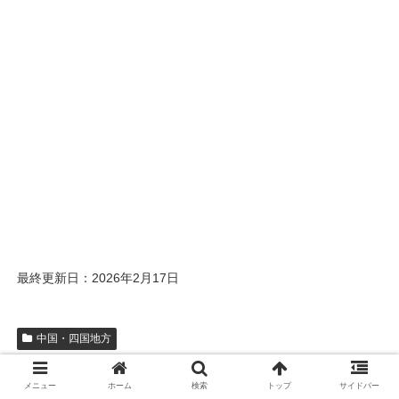
最終更新日：2026年2月17日
中国・四国地方
まちづくり
中低層
中高層
公共施設
公園・広場
メニュー
ホーム
検索
トップ
サイドバー
再開発
大規模開発
歩行者ネットワーク
複合施設