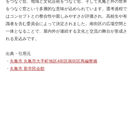
をつなぐ窓、地域と文化芸術をつなぐ窓、そして丸亀と外の世界
をつなぐ窓という多層的な意味が込められています。選考過程で
はコンセプトとの整合性や親しみやすさが評価され、高校生や有
識者を含む委員会によって決定されました。南街区の広場空間と
一体となることで、屋内外が連続する文化と交流の舞台が形成さ
れる見込みです。
出典・引用元
・
丸亀市 丸亀市大手町地区4街区南街区再編整備
・
丸亀市 新市民会館