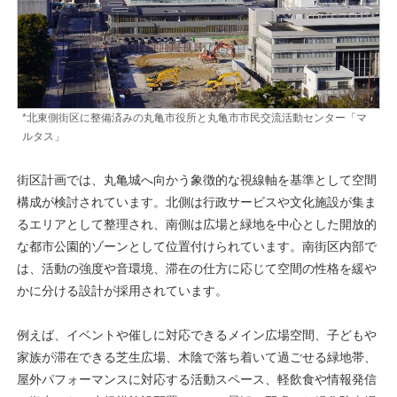
*北東側街区に整備済みの丸亀市役所と丸亀市市民交流活動センター「マ
ルタス」
街区計画では、丸亀城へ向かう象徴的な視線軸を基準として空間
構成が検討されています。北側は行政サービスや文化施設が集ま
るエリアとして整理され、南側は広場と緑地を中心とした開放的
な都市公園的ゾーンとして位置付けられています。南街区内部で
は、活動の強度や音環境、滞在の仕方に応じて空間の性格を緩や
かに分ける設計が採用されています。
例えば、イベントや催しに対応できるメイン広場空間、子どもや
家族が滞在できる芝生広場、木陰で落ち着いて過ごせる緑地帯、
屋外パフォーマンスに対応する活動スペース、軽飲食や情報発信