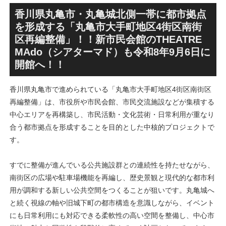
香川県丸亀市・丸亀城北側一帯に都市拠点
を形成する「丸亀市大手町地区4街区南街
区再編整備」！！新市民会館のTHEATRE
MAdo（シアターマド）も令和8年9月6日に
開館へ！！
香川県丸亀市で進められている「丸亀市大手町地区4街区南街区
再編整備」は、市役所や市民会館、市民交流施設などが集積する
中心エリアを再構築し、市民活動・文化芸術・日常利用が重なり
合う都市拠点を形成することを目的とした中核的プロジェクトで
す。
すでに整備が進んでいる公共施設群との連続性を持たせながら、
南街区の広場や駐車場機能を再編し、歴史景観と現代的な都市利
用が調和する新しい公共空間をつくることが狙いです。丸亀城へ
と続く視線の軸や旧城下町の都市構造を意識しながら、イベント
にも日常利用にも対応できる柔軟性の高い空間を整備し、中心市