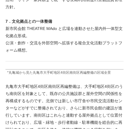
方針。
7．文化拠点との一体整備
新市民会館 THEATRE MAdo と広場を連動させた屋内外一体型文
化拠点形成。
公演・創作・交流を外部空間へ拡張する複合文化活動プラットフ
ォーム構想。
*丸亀城から見た丸亀市大手町地区4街区南街区再編整備の区域全景
丸亀市大手町地区4街区南街区再編整備は、大手町地区4街区のう
ち南街区を対象として、既存の公共施設群と屋外空間の関係性を
再構成するものです。北側では新しい市庁舎や市民交流活動セン
ターなどがすでに整備されており、さらに新市民会館の建設が進
行しています。南街区はこれらと連動する屋外拠点として位置付
けられており、広場・緑地・歩行者動線・駐車機能を総合的に再