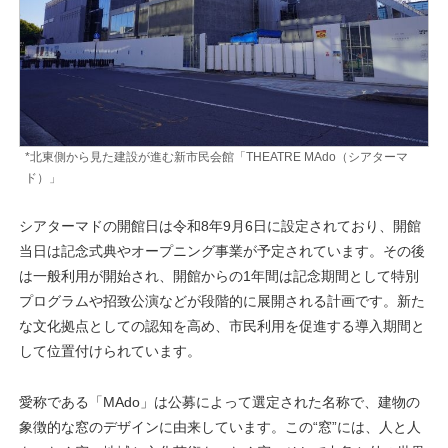
*北東側から見た建設が進む新市民会館「THEATRE MAdo（シアターマ
ド）」
シアターマドの開館日は令和8年9月6日に設定されており、開館
当日は記念式典やオープニング事業が予定されています。その後
は一般利用が開始され、開館からの1年間は記念期間として特別
プログラムや招致公演などが段階的に展開される計画です。新た
な文化拠点としての認知を高め、市民利用を促進する導入期間と
して位置付けられています。
愛称である「MAdo」は公募によって選定された名称で、建物の
象徴的な窓のデザインに由来しています。この“窓”には、人と人