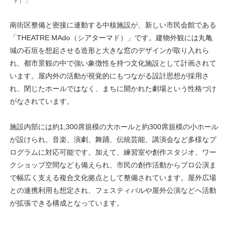
ド）」
南街区整備と密接に連動する中核施設が、新しい市民会館である
「THEATRE MAdo（シアターマド）」です。建物外観には丸亀
城の石垣を想起させる造形と大きな窓のデザインが取り入れら
れ、都市景観の中で強い象徴性を持つ文化施設として計画されて
います。屋内外の活動が視覚的にもつながる設計思想が採用さ
れ、閉じたホールではなく、まちに開かれた劇場という性格づけ
がなされています。
施設内部には約1,300席規模の大ホールと約300席規模の小ホール
が設けられ、音楽、演劇、舞踊、伝統芸能、講演会など多様なプ
ログラムに対応可能です。加えて、練習室や創作スタジオ、ワー
クショップ空間なども備えられ、市民の創作活動からプロ公演ま
で幅広く支える複合文化拠点として整備されています。屋外広場
との連携利用も想定され、フェスティバルや屋外公演などへ活動
が拡張できる構成となっています。