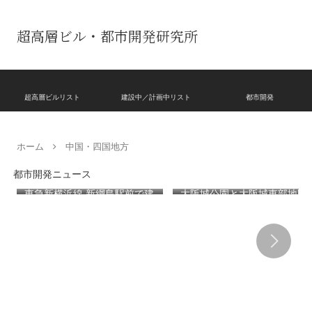
超高層ビル・都市開発研究所
超高層ビルリスト
建設中／計画中リスト
都市開発
ホーム
中国・四国地方
都市開発ニュース
東急新横浜線 新綱島駅前で建
大阪城公園と大阪城東部地区
設が進む池谷家住宅主屋を活
を結ぶ新たな歩行者動線とな
用した「新綱島MICCA」！！
る「大阪城公園接続デッ
古民家＋2棟の木造商業施設
キ」！！2028年春頃の開通を
による新たな駅前拠点が2026
目指しデザインイメージを公
年秋誕生へ！！
表！！