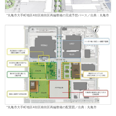
*丸亀市大手町地区4街区南街区再編整備の完成予想パース／出典：丸亀市
*丸亀市大手町地区4街区南街区再編整備の配置図／出典：丸亀市