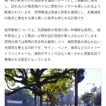
城下町の町割りや広場形状を舗装パターンとして抽象的に表現
し、訪れる人が無意識のうちに歴史のレイヤーを感じられるよう
配慮されています。空間構成は直線と矩形を基調とし、丸亀城前
の格式と整合する落ち着いた秩序を持たせる計画です。
使用素材についても、石調舗装や質感の高い外構材を採用し、経
年変化によって風合いが増す設計思想が取り入れられています。
照明計画では夜間の安全性を確保しつつ、城郭景観を損なわない
光環境を整える方針です。サイン、ベンチ、遊具などのストリー
トファニチャーも、個別デザインではなく統一された景観言語で
整備される想定となっています。