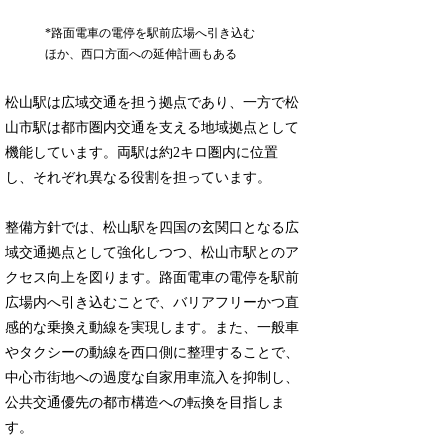
*路面電車の電停を駅前広場へ引き込む
ほか、西口方面への延伸計画もある
松山駅は広域交通を担う拠点であり、一方で松
山市駅は都市圏内交通を支える地域拠点として
機能しています。両駅は約2キロ圏内に位置
し、それぞれ異なる役割を担っています。
整備方針では、松山駅を四国の玄関口となる広
域交通拠点として強化しつつ、松山市駅とのア
クセス向上を図ります。路面電車の電停を駅前
広場内へ引き込むことで、バリアフリーかつ直
感的な乗換え動線を実現します。また、一般車
やタクシーの動線を西口側に整理することで、
中心市街地への過度な自家用車流入を抑制し、
公共交通優先の都市構造への転換を目指しま
す。