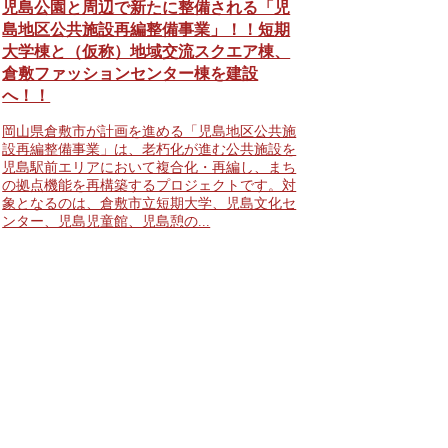
児島公園と周辺で新たに整備される「児
島地区公共施設再編整備事業」！！短期
大学棟と（仮称）地域交流スクエア棟、
倉敷ファッションセンター棟を建設
へ！！
岡山県倉敷市が計画を進める「児島地区公共施
設再編整備事業」は、老朽化が進む公共施設を
児島駅前エリアにおいて複合化・再編し、まち
の拠点機能を再構築するプロジェクトです。対
象となるのは、倉敷市立短期大学、児島文化セ
ンター、児島児童館、児島憩の...