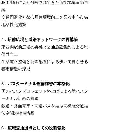
JR予讃線により分断されてきた市街地構造の再
編
交通円滑化と都心居住環境向上を図る中心市街
地活性化施策
4．駅前広場と道路ネットワークの再構築
東西両駅前広場の再編と交通施設集約による利
便性向上
生活道路整備と公園配置による歩いて暮らせる
都市構造の形成
5．バスターミナル整備構想の本格化
国のバスタプロジェクト格上げによる新バスタ
ーミナル計画の推進
鉄道・路面電車・高速バスを結ぶ高機能交通結
節空間の整備構想
6．広域交通拠点としての役割強化