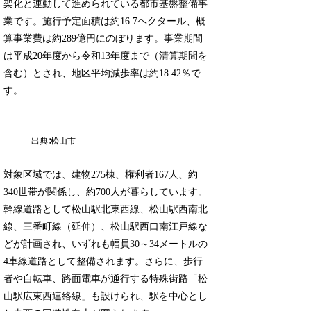
架化と連動して進められている都市基盤整備事
業です。施行予定面積は約16.7ヘクタール、概
算事業費は約289億円にのぼります。事業期間
は平成20年度から令和13年度まで（清算期間を
含む）とされ、地区平均減歩率は約18.42％で
す。
出典∶松山市
対象区域では、建物275棟、権利者167人、約
340世帯が関係し、約700人が暮らしています。
幹線道路として松山駅北東西線、松山駅西南北
線、三番町線（延伸）、松山駅西口南江戸線な
どが計画され、いずれも幅員30～34メートルの
4車線道路として整備されます。さらに、歩行
者や自転車、路面電車が通行する特殊街路「松
山駅広東西連絡線」も設けられ、駅を中心とし