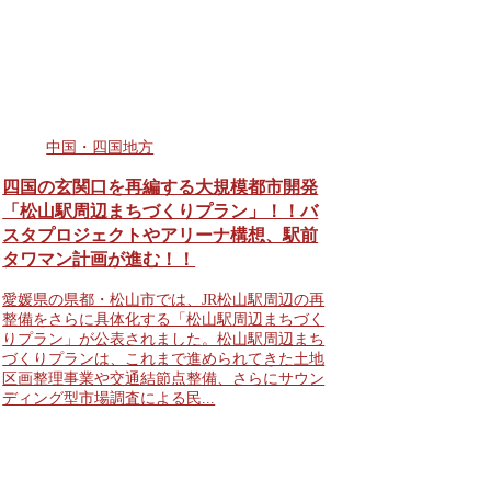
中国・四国地方
四国の玄関口を再編する大規模都市開発
「松山駅周辺まちづくりプラン」！！バ
スタプロジェクトやアリーナ構想、駅前
タワマン計画が進む！！
愛媛県の県都・松山市では、JR松山駅周辺の再
整備をさらに具体化する「松山駅周辺まちづく
りプラン」が公表されました。松山駅周辺まち
づくりプランは、これまで進められてきた土地
区画整理事業や交通結節点整備、さらにサウン
ディング型市場調査による民...