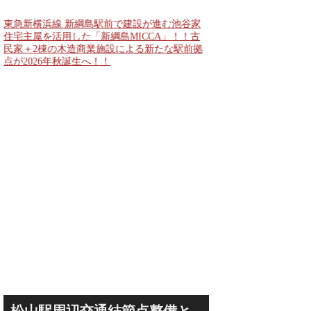
公表！！
東急新横浜線 新綱島駅前で建設が進む池谷家
住宅主屋を活用した「新綱島MICCA」！！古
民家＋2棟の木造商業施設による新たな駅前拠
点が2026年秋誕生へ！！