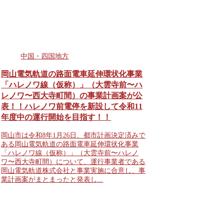
中国・四国地方
岡山電気軌道の路面電車延伸環状化事業
「ハレノワ線（仮称）」（大雲寺前〜ハ
レノワ〜西大寺町間）の事業計画案が公
表！！ハレノワ前電停を新設して令和11
年度中の運行開始を目指す！！
岡山市は令和8年1月26日、都市計画決定済みで
ある岡山電気軌道の路面電車延伸環状化事業
「ハレノワ線（仮称）」（大雲寺前〜ハレノ
ワ〜西大寺町間）について、運行事業者である
岡山電気軌道株式会社と事業実施に合意し、事
業計画案がまとまったと発表し...