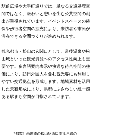
駅前広場や大手町通りでは、単なる交通処理空
間ではなく、賑わいと憩いを生む公共空間の創
出が重視されています。イベントスペースの確
保や歩行者空間の拡充により、来訪者や市民が
滞在できる空間づくりが進められます。
観光都市・松山の玄関口として、道後温泉や松
山城といった観光資源へのアクセス性向上も重
要です。多言語案内表示や快適な待合空間の整
備により、訪日外国人を含む観光客にも利用し
やすい交通拠点を形成します。地域素材を活用
した景観形成により、県都にふさわしい統一感
ある駅まち空間が目指されています。
*都市計画道路の松山駅西口南江戸線の