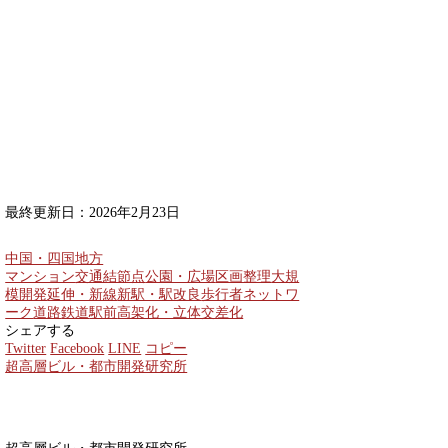
最終更新日：2026年2月23日
中国・四国地方
マンション
交通結節点
公園・広場
区画整理
大規
模開発
延伸・新線
新駅・駅改良
歩行者ネットワ
ーク
道路
鉄道
駅前
高架化・立体交差化
シェアする
Twitter
Facebook
LINE
コピー
超高層ビル・都市開発研究所