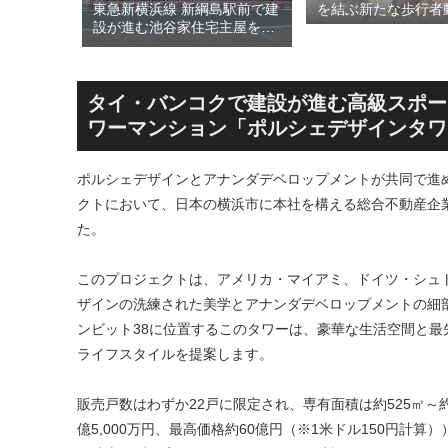
された
東急新横浜線 新綱島駅前で建
を結ぶ新たな歩行者
川線およ
設が進む池谷家住宅主屋を活
る「大阪城公園接続
）」！！
用した「新綱島MICCA」！！
キ」！！2028年春
港線整備
古民家＋2棟の木造商業施設
目指しデザインイメ
セスを強
による新たな駅前拠点が2026
表！！
年秋誕生へ！！
タイ・バンコクで建設が進む高級スポー
ワーマンション「ポルシェデザインタワ
ポルシェデザインとアナンダデベロップメントが共同で進
クトにおいて、日本の横浜市に本社を構える総合不動産企
た。
このプロジェクトは、アメリカ・マイアミ、ドイツ・シュ
ザインの洗練された美学とアナンダデベロップメントの細
ンビット38に位置するこのタワーは、豪華な生活空間と
ライフスタイルを提案します。
販売戸数はわずか22戸に限定され、専有面積は約525㎡～約1,
億5,000万円、最高価格約60億円（※1米ドル150円