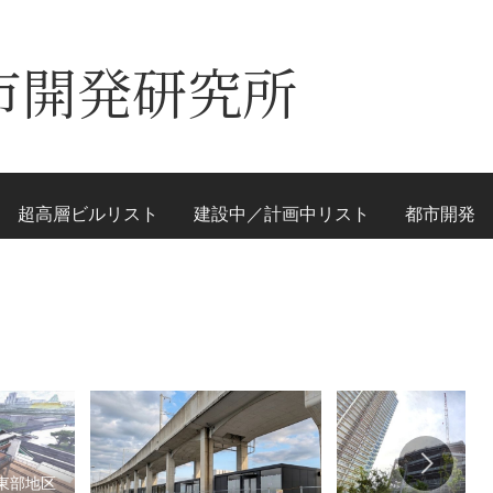
市開発研究所
超高層ビルリスト
建設中／計画中リスト
都市開発
東部地区