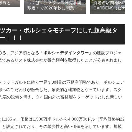
つくばエクスプレス研究学園
海老名駅間地区のViN
動線とな
駅近くで2026年秋に開業する
GARDENS（ビナ 
デッ
高架下商業施設「寿横
ズ）で建設中の「（
頃の開通を
丁」！！とりせん研究学園店
ァミリー棟」と「（
ージを公
跡地の開発計画や商業ビル建
テル温浴棟」2026
設進行などにより駅前商業地
設状況！！天然温泉
ツカー・ポルシェをモチーフにした超高級タ
が形成へ！！
育て・ペット関連の
ー」！！
の建設が進む！！
める、アジア初となる
「ポルシェデザインタワー」
の建設プロジェ
業であるリスト株式会社が販売権利を取得したことが公表されまし
トゥットガルトに続く世界で3例目の不動産開発であり、ポルシェデ
部へのこだわりが融合した、象徴的な建築物となっています。スク
最先端の設備を備え、タイ国内外の富裕層をターゲットとした新しい
135㎡、価格は1,500万米ドルから4,000万米ドル（平均価格約22
計算））と設定されており、その希少性と高い価値を示しています。規模