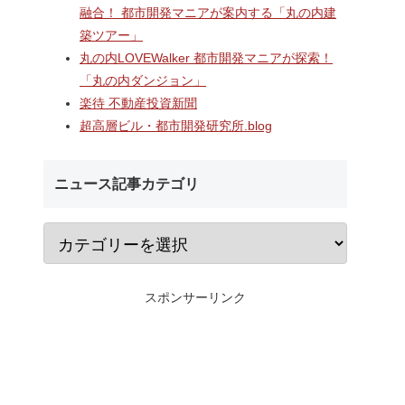
A
長崎駅前の県営バス
なんばのクボタ旧本社跡地に
融合！ 都市開発マニアが案内する「丸の内建
ガーデン
ル一帯で計画が進む
建設される約1万2,500人収容
築ツアー」
仮称）フ
地区第一種市街地再
の多目的アリーナ「（仮称）
仮称）ホ
業」！！バスターミ
Kubota LaLa arena」！！街
丸の内LOVEWalker 都市開発マニアが探索！
年夏時点建
としたホテル・商業
区名称は「Kubota field（クボ
「丸の内ダンジョン」
のほか子
スを備える新たな交
タフィールド）」に決定！！
楽待 不動産投資新聞
複合施設
拠点を形成へ！！
超高層ビル・都市開発研究所.blog
ニュース記事カテゴリ
スポンサーリンク