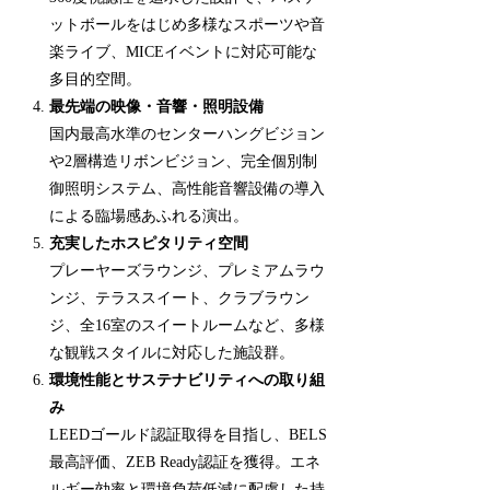
ットボールをはじめ多様なスポーツや音
楽ライブ、MICEイベントに対応可能な
多目的空間。
最先端の映像・音響・照明設備
国内最高水準のセンターハングビジョン
や2層構造リボンビジョン、完全個別制
御照明システム、高性能音響設備の導入
による臨場感あふれる演出。
充実したホスピタリティ空間
プレーヤーズラウンジ、プレミアムラウ
ンジ、テラススイート、クラブラウン
ジ、全16室のスイートルームなど、多様
な観戦スタイルに対応した施設群。
環境性能とサステナビリティへの取り組
み
LEEDゴールド認証取得を目指し、BELS
最高評価、ZEB Ready認証を獲得。エネ
ルギー効率と環境負荷低減に配慮した持