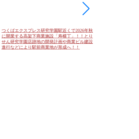
つくばエクスプレス研究学園駅近くで2026年秋
海老名駅間地区のViNA
に開業する高架下商業施設「寿横丁」！！とり
デンズ）で建設中の「
せん研究学園店跡地の開発計画や商業ビル建設
と「（仮称）ホテル温浴
進行などにより駅前商業地が形成へ！！
状況！！天然温泉のほ
複合施設の建設が進む