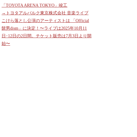
「TOYOTA ARENA TOKYO」竣工
→トヨタアルバルク東京株式会社 音楽ライブ
こけら落とし公演のアーティストは 「Official
髭男dism」に決定！〜ライブは2025年10月11
日･12日の2日間。チケット販売は7月3日より開
始〜