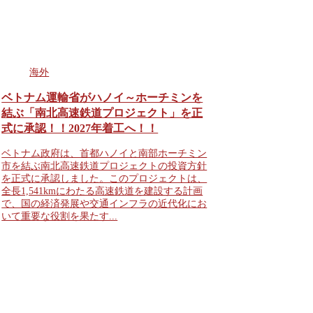
海外
ベトナム運輸省がハノイ～ホーチミンを
結ぶ「南北高速鉄道プロジェクト」を正
式に承認！！2027年着工へ！！
ベトナム政府は、首都ハノイと南部ホーチミン
市を結ぶ南北高速鉄道プロジェクトの投資方針
を正式に承認しました。このプロジェクトは、
全長1,541kmにわたる高速鉄道を建設する計画
で、国の経済発展や交通インフラの近代化にお
いて重要な役割を果たす...