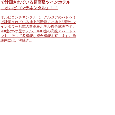
で計画されている超高級ツインホテル
「オルビコンチネンタル」！！
オルビコンチネンタルは、グルジアのバトゥミ
で計画されている地上55階建てと地上37階のツ
インタワー形式の超高級ホテル複合施設です。
200室の5つ星ホテル、1600室の高級アパートメ
ント、そして多機能な複合機能を有します。施
設内には、洗練さ...