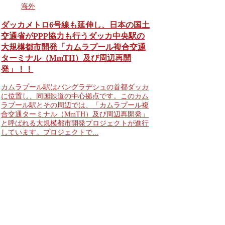
海外
ダッカメトロ6号線も延伸し、日本の国土
交通省がPPP協力も行うダッカ中央駅の
大規模都市開発「カムラプール複合交通
ターミナル（MmTH）及び周辺再開
発」！！
カムラプール駅はバングラデシュの首都ダッカ
に位置し、同国鉄道の中心拠点です。このカム
ラプール駅とその周辺では、「カムラプール複
合交通ターミナル（MmTH）及び周辺再開発」
と呼ばれる大規模都市開発プロジェクトが進行
しています。プロジェクトで...