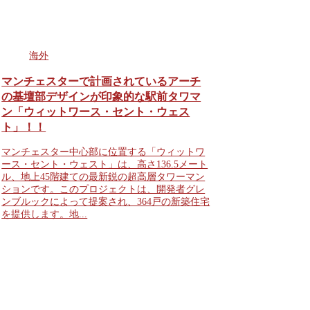
海外
マンチェスターで計画されているアーチ
の基壇部デザインが印象的な駅前タワマ
ン「ウィットワース・セント・ウェス
ト」！！
マンチェスター中心部に位置する「ウィットワ
ース・セント・ウェスト」は、高さ136.5メート
ル、地上45階建ての最新鋭の超高層タワーマン
ションです。このプロジェクトは、開発者グレ
ンブルックによって提案され、364戸の新築住宅
を提供します。地...