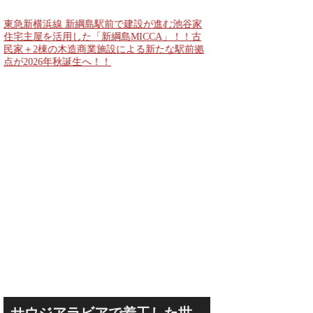
公表！！
東急新横浜線 新綱島駅前で建設が進む池谷家
住宅主屋を活用した「新綱島MICCA」！！古
民家＋2棟の木造商業施設による新たな駅前拠
点が2026年秋誕生へ！！