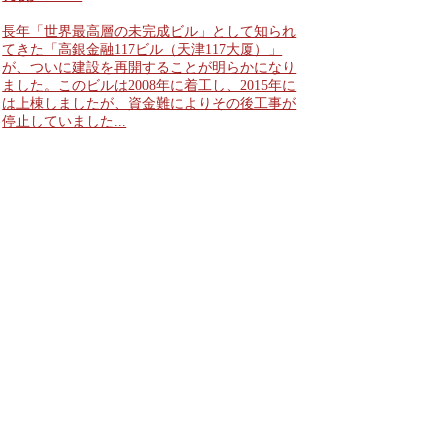
長年「世界最高層の未完成ビル」として知られ
てきた「高銀金融117ビル（天津117大厦）」
が、ついに建設を再開することが明らかになり
ました。このビルは2008年に着工し、2015年に
は上棟しましたが、資金難によりその後工事が
停止していました...