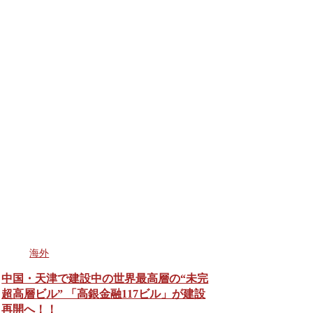
海外
中国・天津で建設中の世界最高層の“未完
超高層ビル” 「高銀金融117ビル」が建設
再開へ！！