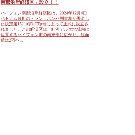
南部沿岸経済区」設立！！
ハイフォン南部沿岸経済区は、2024年12月4日、
ベトナム政府のトラン・ホンハ副首相が署名し
た決定第1511/QD-TTg号によって正式に設立さ
れました。この経済区は、紅河デルタ地域内に
位置するハイフォン市の南東部に広がり、総面
積は2万ヘ...