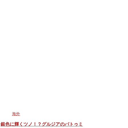
海外
銀色に輝くツノ！？グルジアのバトゥミ