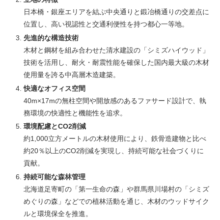
日本橋・銀座エリアを結ぶ中央通りと鍛冶橋通りの交差点に
位置し、高い視認性と交通利便性を持つ都心一等地。
先進的な構造技術
木材と鋼材を組み合わせた清水建設の「シミズハイウッド」
技術を活用し、耐火・耐震性能を確保した国内最大級の木材
使用量を誇る中高層木造建築。
快適なオフィス空間
40m×17mの無柱空間や開放感のあるファサード設計で、執
務環境の快適性と機能性を追求。
環境配慮とCO2削減
約1,000立方メートルの木材使用により、鉄骨造建物と比べ
約20％以上のCO2削減を実現し、持続可能な社会づくりに
貢献。
持続可能な森林管理
北海道足寄町の「第一生命の森」や群馬県川場村の「シミズ
めぐりの森」などでの植林活動を通じ、木材のウッドサイク
ルと環境保全を推進。