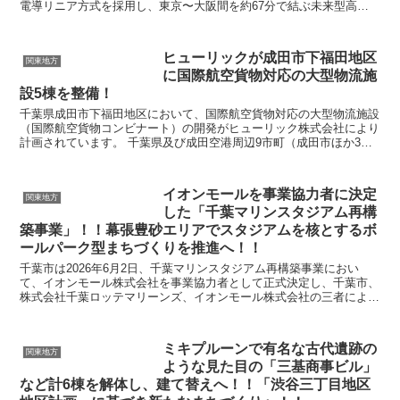
電導リニア方式を採用し、東京〜大阪間を約67分で結ぶ未来型高速
交通インフラです。神奈川県内には相模原...
ヒューリックが成田市下福田地区
関東地方
に国際航空貨物対応の大型物流施
設5棟を整備！
千葉県成田市下福田地区において、国際航空貨物対応の大型物流施設
（国際航空貨物コンビナート）の開発がヒューリック株式会社により
計画されています。 千葉県及び成田空港周辺9市町（成田市ほか3
市、5町）において、国際的な産業拠点の形成を目...
イオンモールを事業協力者に決定
関東地方
した「千葉マリンスタジアム再構
築事業」！！幕張豊砂エリアでスタジアムを核とするボ
ールパーク型まちづくりを推進へ！！
千葉市は2026年6月2日、千葉マリンスタジアム再構築事業におい
て、イオンモール株式会社を事業協力者として正式決定し、千葉市、
株式会社千葉ロッテマリーンズ、イオンモール株式会社の三者による
「千葉マリンスタジアム再構築基本計画策定に係る協定...
ミキプルーンで有名な古代遺跡の
関東地方
ような見た目の「三基商事ビル」
など計6棟を解体し、建て替えへ！！「渋谷三丁目地区