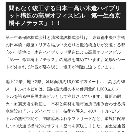
SANAA設計で神宮前交差点に
による新たな駅前拠点が2026
新たな商業施設誕生へ！！
年秋誕生へ！！
間もなく竣工する日本一高い木造ハイブリ
ット構造の高層オフィスビル「第一生命京
橋キノテラス」！！
第一生命保険株式会社と清水建設株式会社は、東京都中央区京橋
の日本橋・銀座エリアを結ぶ中央通りと鍛冶橋通りが交差する都
心の一等地に、木造ハイブリッド構造による高層オフィスビル
「第一生命京橋キノテラス」の建設を進めています。足場やシー
トが外されて外観が姿を現し、竣工が間近に迫っています。
地上12階、地下2階、延床面積約16,000平方メートル、高さ約56
メートルの本ビルは、国内最大級の木材使用量約1,000立方メー
トルを誇る中高層木造ビルとして注目されています。最新の耐
火・耐震技術を駆使し、木材と鋼材を適材適所で組み合わせる清
水建設の「シミズハイウッド」技術を導入。40メートル×17メー
トルの無柱空間や、開放感あふれるファサードなど、環境に配慮
しつつ快適で機能的なオフィス空間を実現しました。国土交通省