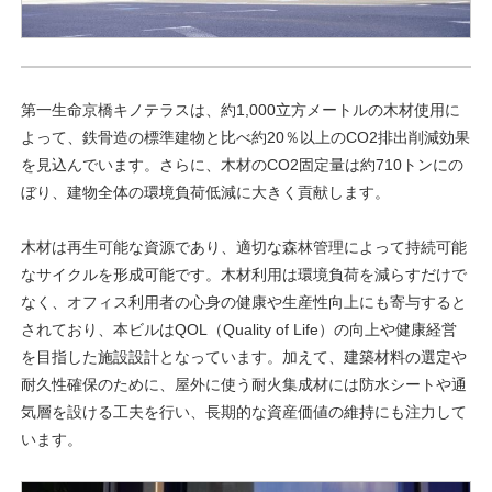
第一生命京橋キノテラスは、約1,000立方メートルの木材使用に
よって、鉄骨造の標準建物と比べ約20％以上のCO2排出削減効果
を見込んでいます。さらに、木材のCO2固定量は約710トンにの
ぼり、建物全体の環境負荷低減に大きく貢献します。
木材は再生可能な資源であり、適切な森林管理によって持続可能
なサイクルを形成可能です。木材利用は環境負荷を減らすだけで
なく、オフィス利用者の心身の健康や生産性向上にも寄与すると
されており、本ビルはQOL（Quality of Life）の向上や健康経営
を目指した施設設計となっています。加えて、建築材料の選定や
耐久性確保のために、屋外に使う耐火集成材には防水シートや通
気層を設ける工夫を行い、長期的な資産価値の維持にも注力して
います。