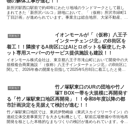
物の解体工事が進む！！
新所沢駅西口駅前で約40年にわたり地域のランドマークとして親し
まれてきた「新所沢パルコ」跡地において、「（仮称）所沢市緑町1
丁目計画」が進められています。事業主は総合地所、大栄不動産、長
谷工コーポレーションで、商業施設部分には埼玉県を代表...
イオンモールが「（仮称）八王子
関東地方
インターチェンジ北」のB街区を
着工！！隣接するA街区にはAIとロボットを駆使したネ
ット専用スーパーのサービス提供施設も建設！！
イオンモール株式会社は、東京都八王子市滝山町において開発中の大
規模複合商業施設「（仮称）八王子インターチェンジ北」のB街区に
関して、2026年春の開業を目指して2025年5月8日に着工したと発表
しました。当該プロジェクトは、地域の生活利便...
竹ノ塚駅東口のURの団地や竹ノ
関東地方
塚T BOX一帯を大規模に再開発す
る「竹ノ塚駅東口地区再開発」！！令和8年度以降の都
市計画決定を見据えて検討が進む！！
竹ノ塚駅東口地区では、東武伊勢崎線（東武スカイツリーライン）の
連続立体交差事業完了を大きな転機として、駅前広場整備や市街地再
開発を核とした本格的なまちづくりの検討が進められています。令和
6年3月に鉄道高架化が完了し、長年地域課題となってき...