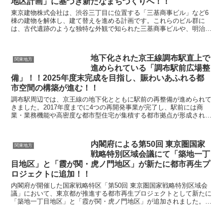
地区計画」に基づき新たなまちづくりへ！！
東京建物株式会社は、渋谷三丁目に位置する「三基商事ビル」など6
棟の建物を解体し、建て替えを進める計画です。これらのビル群に
は、古代遺跡のような独特な外観で知られた三基商事ビルや、明治通
り沿いに立地する雑居ビルが含まれています。今回の解体工...
地下化された京王線調布駅直上で
関東地方
進められている「調布駅前広場整
備」！！2025年度末完成を目指し、賑わいあふれる都
市空間の構築が進む！！
調布駅周辺では、京王線の地下化とともに駅前の再整備が進められて
きました。2017年度までに4つの再開発事業が完了し、駅前には商
業・業務機能や高密度な都市型住宅が集積する都市拠点が形成されて
います。その中心に位置する「調布駅前広場」では、交...
内閣府による第50回 東京圏国家
関東地方
戦略特別区域会議にて「築地一丁
目地区」と「霞が関・虎ノ門地区」が新たに都市再生プ
ロジェクトに追加！！
内閣府が開催した国家戦略特区「第50回 東京圏国家戦略特別区域会
議」において、東京都が推進する都市再生プロジェクトとして新たに
「築地一丁目地区」と「霞が関・虎ノ門地区」が追加されました。
これにより、国際競争力の強化や都市機能の高度...