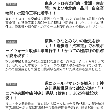
東京メトロ有楽町線（豊洲・住吉
関東地方
間）および南北線（品川・白金高
輪間）の延伸工事に着手！！
東京メトロは、有楽町線（豊洲・住吉間）および南北線（品川・白金
高輪間）の延伸工事を2024年11月5日より開始しました。これらの延
伸は、臨海部や都心部へのアクセス利便性向上や沿線のまちづくり、
東京圏の国際競争力強化を目的としています。20...
横浜・みなとみらいの歴史を歩
関東地方
く！！遊歩道「汽車道」で木製ボ
ードウォーク改修工事進行中！！かつての臨港線の軌跡
が姿を現す！！
横浜市中区と西区を結ぶ歴史的な遊歩道「汽車道（きしゃみち）」で
は、老朽化した木製ボードウォークの改修工事が進められています。
かつて臨港線として港と旧横浜駅を結んでいた鉄道跡を活用したこの
遊歩道は、現在も線路や橋梁といった産業遺産を残す貴重...
遂にシールドマシンを搬入！！神
関東地方
奈川県相模原市で建設が進む「リ
ニア中央新幹線 神奈川県駅（仮称）」2025年建設状
況！！
リニア中央新幹線は、東京都と大阪市を結ぶ全長約438kmの新幹線計
画(品川駅〜名古屋駅間2035年以降先行開業予定)で、時速500kmの超