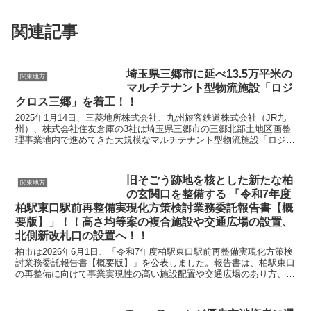
関連記事
埼玉県三郷市に延べ13.5万平米の
関東地方
マルチテナント型物流施設「ロジ
クロス三郷」を着工！！
2025年1月14日、三菱地所株式会社、九州旅客鉄道株式会社（JR九
州）、株式会社住友倉庫の3社は埼玉県三郷市の三郷北部土地区画整
理事業地内で進めてきた大規模なマルチテナント型物流施設「ロジク
ロス三郷」の着工を発表しました。施設の竣工は2...
旧そごう跡地を核とした新たな柏
関東地方
の玄関口を整備する 「令和7年度
柏駅東口駅前再整備実現化方策検討業務委託報告書【概
要版】」！！高さ均等案の複合施設や交通広場の設置、
北側新改札口の設置へ！！
柏市は2026年6月1日、「令和7年度柏駅東口駅前再整備実現化方策検
討業務委託報告書【概要版】」を公表しました。報告書は、柏駅東口
の再整備に向けて事業実現性の高い施設配置や交通広場のあり方、新
改札口整備の方向性などを整理したものです。 ...