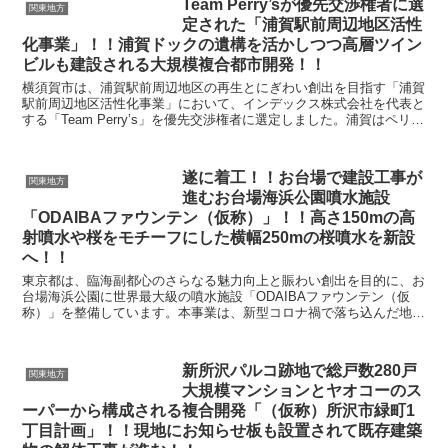
Team Perry’sが優先交渉権者に選
関東地方
定された「浦賀駅前周辺地区活性
化事業」！！浦賀ドックの遺構を活かしつつ高層ツイン
ビルも建設される大規模複合都市開発！！
横須賀市は、浦賀駅前周辺地区の再生とにぎわい創出を目指す「浦賀
駅前周辺地区活性化事業」において、インデックス株式会社を代表と
する「Team Perry’s」を優先交渉権者に選定しました。浦賀はペリー
艦隊の来航地として日本の開国の象徴であり...
遂に着工！！お台場で建設工事が
関東地方
進むお台場海浜公園噴水施設
「ODAIBAファウンテン（仮称）」！！高さ150mの高
射噴水や桜をモチーフにした横幅250mの桜噴水を新設
へ！！
東京都は、臨海副都心のさらなる魅力向上と賑わい創出を目的に、お
台場海浜公園に世界最大級の噴水施設「ODAIBAファウンテン（仮
称）」を整備しています。本事業は、新型コロナ禍で落ち込んだ地域
の活力を取り戻すだけでなく、東京を訪れる人々に新し...
新所沢パルコ跡地で総戸数280戸
関東地方
大規模マンションとヤオコーのス
ーパーから構成される複合開発「（仮称）所沢市緑町1
丁目計画」！！現地にお知らせ板も設置されて既存建築