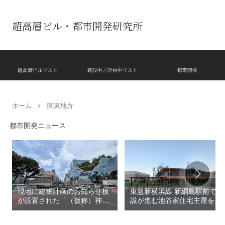
超高層ビル・都市開発研究所
超高層ビルリスト
建設中／計画中リスト
都市開発
ホーム
関東地方
都市開発ニュース
現地に建築計画のお知らせ板
東急新横浜線 新綱島駅前で建
が設置された「（仮称）神宮
設が進む池谷家住宅主屋を活
前六丁目八角館建替計
用した「新綱島MICCA」！！
画」！！妹島和世氏率いる
古民家＋2棟の木造商業施設