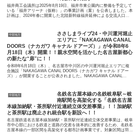
福井商工会議所は2025年8月19日、福井市東公園内に整備を予定して
いる「福井アリーナ（仮称）」の事業計画（案）を公表しました。本
計画は、2024年春に開業した北陸新幹線福井延伸による交流人口の
増加を追い風に、地域経済の活性化と県都の再生...
ささしまライブ24・中川運河堀止
中部地方
エリアに「NAKAGAWA CANAL
DOORS（ナカガワ キャナル ドアーズ）」が令和8年6
月18日（木）開業！！親水空間を活かした名古屋新都心
の新たな“扉”に！！
令和8年6月18日（木）、名古屋市中川区の中川運河堀止エリアに複
合施設「NAKAGAWA CANAL DOORS（ナカガワ キャナル ドアー
ズ）」が開業することが公表されました。NAKAGAWA CANAL
DOORSは、名古屋の産業と都...
名鉄名古屋本線の名鉄岐阜駅～岐
中部地方
南駅間を高架化する「名鉄名古屋
本線加納駅・茶所駅付近連続立体交差事業」！！加納駅
と茶所駅は廃止され統合駅を新設へ！！
名古屋鉄道名古屋本線加納駅・茶所駅付近連続立体交差事業は、岐阜
市中心部における鉄道と道路の交差を抜本的に改善するため、名鉄名
古屋本線の一部区間を高架化する都市計画事業です。対象区間は羽島
郡岐南町下印食四丁目から岐阜市加納西広江町二丁目まで...