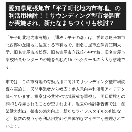
SANAA設計で神宮前交差点に
による新たな駅前拠点が2026
新たな商業施設誕生へ！！
年秋誕生へ！！
愛知県尾張旭市「平子町北地内市有地」の
利活用検討！！サウンディング型市場調査
が実施され、新たなまちづくりも検討？
「平子町北地内市有地」（通称：平子の森）は、愛知県尾張旭市
北西部の丘陵地に位置する市有地で、旧名古屋市立保育短期大
学、旧名古屋市若松寮、旧名古屋市立緑丘小中学校、旧名古屋市
学校給食センターの跡地を含む約15.2ヘクタールの広大な敷地で
す。
市では、この市有地の有効活用に向けてサウンディング型市場調
査を実施し、民間事業者から幅広く参入意向や利活用アイデアを
募っています。提案は公共性や地域貢献を重視し、周辺環境との
調和も考慮されることが望まれます。過去の検討報告書では、産
業活力創出、都市の魅力向上、新たなライフスタイルの創出な
ど、複数の視点から利活用方針や具体的なアイデアが整理されて
います。