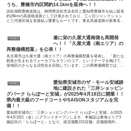
うち、豊橋市内区間約14.1kmを延伸へ！！
浜松湖西豊橋道路は、静岡県浜松市浜名区と愛知県豊橋市を結ぶ延長
約28kmの高規格道路として計画されており、三ヶ日ジャンクション
と三河港区域を直接結ぶ重要なルートです。東名高速道路や新東名高
速道路、三遠南信自動車道、名豊道路（一般国道23号...
遂に栄の久屋大通南側も再開発
中部地方
へ！！「久屋大通（南エリア）の
再整備構想案」を公表！！
名古屋市は久屋大通（南エリア）の再整備構想案を発表し、「新たな
創造が生まれるウォーカブルタウンのコア」というテーマを掲げて、
栄地区のさらなる活性化を目指しています。この再整備構想では、錦
通から若宮大通までの約800メートルの区間を4つのゾ...
愛知県安城市のザ・モール安城跡
中部地方
地に建設された「三井ショッピン
グパーク ららぽーと安城」が2025年4月18日に開業！！
県内最大級のフードコートやSAISONスタジアムを完
備！！
愛知県安城市に「三井ショッピングパーク ららぽーと安城」が2025
年4月18日（金）にグランドオープンします。本施設は東海エリア3
施設目の「ららぽーと」となり、総店舗数215店舗、店舗面積約
60,300㎡を誇る大型商業施設です。愛知県初出...