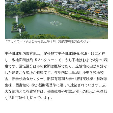
*スカイワードあさひから見た平子町北地内市有地方面の様子
平子町北地内市有地は、尾張旭市平子町北59番地15・16に所在
し、敷地面積は約15.2ヘクタールで、うち平地はおよそ3分の1程
度です。区域区分は市街化調整区域であり、丘陵地の自然を活か
した緑豊かな環境が特徴です。敷地内には旧緑丘小中学校南校
舎、旧学校給食センター、旧保育短期大学の理科実験棟・福利厚
生棟・図書館の5棟が新耐震基準に沿って建築されています。広
大な敷地と既存建物群は、都市戦略や地域活性化の観点から多様
な活用可能性を持っています。