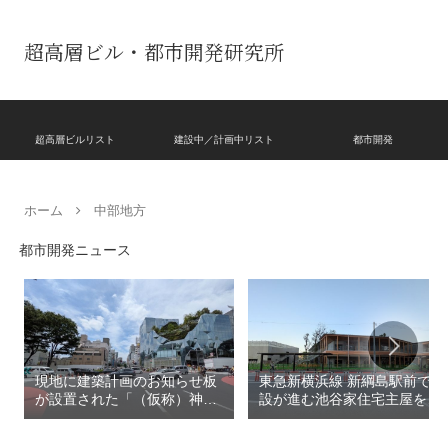
超高層ビル・都市開発研究所
超高層ビルリスト
建設中／計画中リスト
都市開発
ホーム
中部地方
都市開発ニュース
現地に建築計画のお知らせ板
東急新横浜線 新綱島駅前で建
が設置された「（仮称）神宮
設が進む池谷家住宅主屋を活
前六丁目八角館建替計
用した「新綱島MICCA」！！
画」！！妹島和世氏率いる
古民家＋2棟の木造商業施設