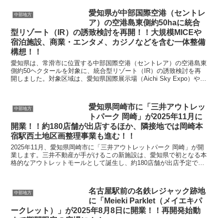
愛知県が中部国際空港（セントレ
中部地方
ア）の空港島東側約50haに統合
型リゾート（IR）の誘致検討を再開！！大規模MICEや
宿泊施設、商業・エンタメ、カジノなどを含む一体整備
構想！！
愛知県は、常滑市に位置する中部国際空港（セントレア）の空港島東
側約50ヘクタールを対象に、統合型リゾート（IR）の誘致検討を再
開しました。対象区域は、愛知県国際展示場（Aichi Sky Expo）や東
横イン、フォーポイントバイシェラトン...
愛知県岡崎市に「三井アウトレッ
中部地方
トパーク 岡崎」が2025年11月に
開業！！約180店舗が出店するほか、隣接地では岡崎本
宿駅西土地区画整理事業も進む！！
2025年11月、愛知県岡崎市に「三井アウトレットパーク 岡崎」が開
業します。三井不動産が手がけるこの新施設は、愛知県で初となる本
格的なアウトレットモールとして誕生し、約180店舗が出店予定で
す。名鉄「本宿」駅から徒歩圏内に位置し、国道1...
名古屋駅前の名鉄レジャック跡地
中部地方
に「Meieki Parklet（メイエキパ
ークレット）」が2025年8月8日に開業！！再開発始動