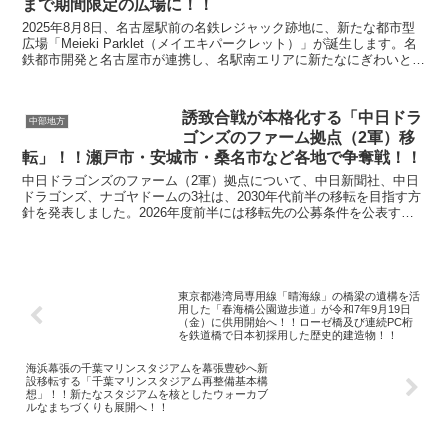
まで期間限定の広場に！！
2025年8月8日、名古屋駅前の名鉄レジャック跡地に、新たな都市型
広場「Meieki Parklet（メイエキパークレット）」が誕生します。名
鉄都市開発と名古屋市が連携し、名駅南エリアに新たなにぎわいと憩
いの空間を創出。期間限定で開放され...
誘致合戦が本格化する「中日ドラ
中部地方
ゴンズのファーム拠点（2軍）移
転」！！瀬戸市・安城市・桑名市など各地で争奪戦！！
中日ドラゴンズのファーム（2軍）拠点について、中日新聞社、中日
ドラゴンズ、ナゴヤドームの3社は、2030年代前半の移転を目指す方
針を発表しました。2026年度前半には移転先の公募条件を公表する
予定で、東海地方の自治体から広く提案を募る計画...
東京都港湾局専用線「晴海線」の橋梁の遺構を活
用した「春海橋公園遊歩道」が令和7年9月19日
（金）に供用開始へ！！ローゼ橋及び連続PC桁
を鉄道橋で日本初採用した歴史的建造物！！
海浜幕張の千葉マリンスタジアムを幕張豊砂へ新
設移転する「千葉マリンスタジアム再整備基本構
想」！！新たなスタジアムを核としたウォーカブ
ルなまちづくりも展開へ！！