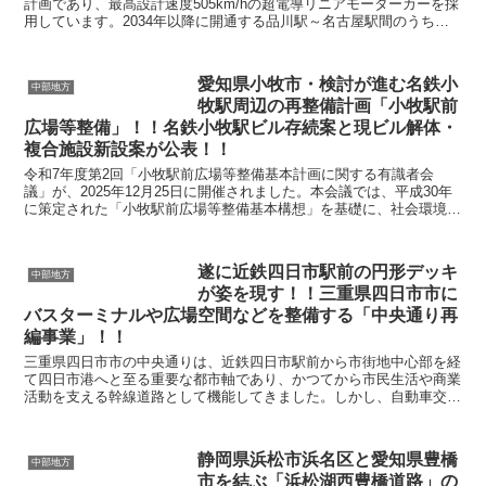
計画であり、最高設計速度505km/hの超電導リニアモーターカーを採
用しています。2034年以降に開通する品川駅～名古屋駅間のうち、
リニア駅を新設する名古屋駅では、地下駅の設置...
愛知県小牧市・検討が進む名鉄小
中部地方
牧駅周辺の再整備計画「小牧駅前
広場等整備」！！名鉄小牧駅ビル存続案と現ビル解体・
複合施設新設案が公表！！
令和7年度第2回「小牧駅前広場等整備基本計画に関する有識者会
議」が、2025年12月25日に開催されました。本会議では、平成30年
に策定された「小牧駅前広場等整備基本構想」を基礎に、社会環境の
変化や市民ニーズを踏まえながら、名鉄小牧駅を中...
遂に近鉄四日市駅前の円形デッキ
中部地方
が姿を現す！！三重県四日市市に
バスターミナルや広場空間などを整備する「中央通り再
編事業」！！
三重県四日市市の中央通りは、近鉄四日市駅前から市街地中心部を経
て四日市港へと至る重要な都市軸であり、かつてから市民生活や商業
活動を支える幹線道路として機能してきました。しかし、自動車交通
量の増加や歩行者空間の不足により、安全性や快適性の面...
静岡県浜松市浜名区と愛知県豊橋
中部地方
市を結ぶ「浜松湖西豊橋道路」の