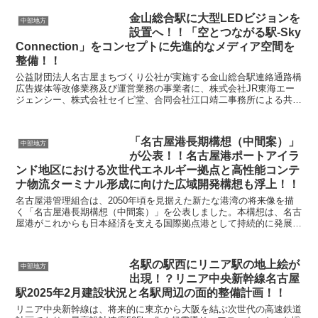
金山総合駅に大型LEDビジョンを
中部地方
設置へ！！「空とつながる駅-Sky
Connection」をコンセプトに先進的なメディア空間を
整備！！
公益財団法人名古屋まちづくり公社が実施する金山総合駅連絡通路橋
広告媒体等改修業務及び運営業務の事業者に、株式会社JR東海エー
ジェンシー、株式会社セイビ堂、合同会社江口靖二事務所による共同
事業体（コンソーシアム）が決定しました。 令和...
「名古屋港長期構想（中間案）」
中部地方
が公表！！名古屋港ポートアイラ
ンド地区における次世代エネルギー拠点と高性能コンテ
ナ物流ターミナル形成に向けた広域開発構想も浮上！！
名古屋港管理組合は、2050年頃を見据えた新たな港湾の将来像を描
く「名古屋港長期構想（中間案）」を公表しました。本構想は、名古
屋港がこれからも日本経済を支える国際拠点港として持続的に発展し
ていくための中長期ビジョンであり、気候変動への対応...
名駅の駅西にリニア駅の地上絵が
中部地方
出現！？リニア中央新幹線名古屋
駅2025年2月建設状況と名駅周辺の面的整備計画！！
リニア中央新幹線は、将来的に東京から大阪を結ぶ次世代の高速鉄道