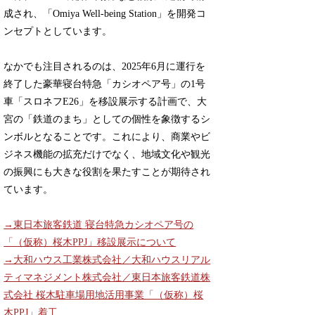
成され、「Omiya Well-being Station」を開発コ
ンセプトとしています。
なかでも注目されるのは、2025年6月に運行を
終了した豪華寝台特急「カシオペア号」の1号
車「スロネフE26」を移設展示する計画で、大
宮の「鉄道のまち」としての個性を象徴するシ
ンボルとなることです。これにより、商業やビ
ジネス機能の拡充だけでなく、地域文化や観光
の振興にも大きな役割を果たすことが期待され
ています。
→東日本旅客鉄道 寝台特急カシオペア号の
「（仮称）桜木PPJ」移設展示について
→大和ハウス工業株式会社／大和ハウスリアル
ティマネジメント株式会社／東日本旅客鉄道株
式会社 桜木駐車場用地活用事業「（仮称）桜
木PPJ」着工