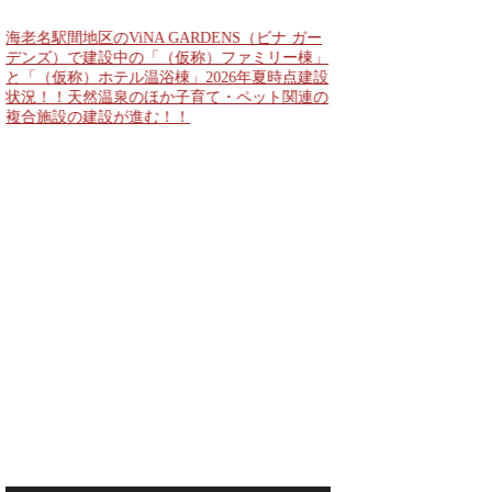
海老名駅間地区のViNA GARDENS（ビナ ガー
デンズ）で建設中の「（仮称）ファミリー棟」
と「（仮称）ホテル温浴棟」2026年夏時点建設
状況！！天然温泉のほか子育て・ペット関連の
複合施設の建設が進む！！
なんばのクボタ旧本社
2,500人収容の多目
Kubota LaLa aren
field（クボタフィ