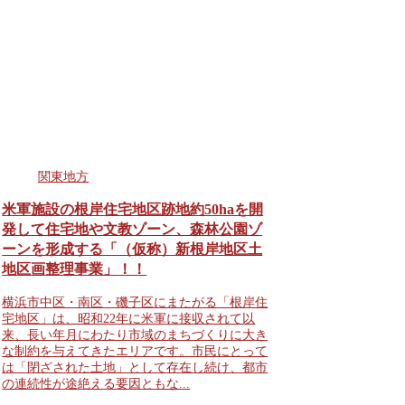
関東地方
米軍施設の根岸住宅地区跡地約50haを開
発して住宅地や文教ゾーン、森林公園ゾ
ーンを形成する「（仮称）新根岸地区土
地区画整理事業」！！
横浜市中区・南区・磯子区にまたがる「根岸住
宅地区」は、昭和22年に米軍に接収されて以
来、長い年月にわたり市域のまちづくりに大き
な制約を与えてきたエリアです。市民にとって
は「閉ざされた土地」として存在し続け、都市
の連続性が途絶える要因ともな...