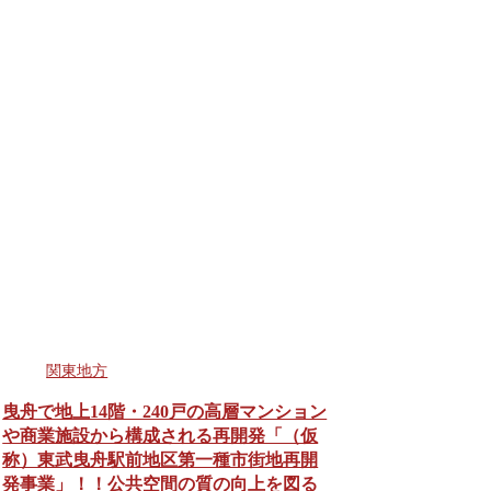
関東地方
曳舟で地上14階・240戸の高層マンション
や商業施設から構成される再開発「（仮
称）東武曳舟駅前地区第一種市街地再開
発事業」！！公共空間の質の向上を図る