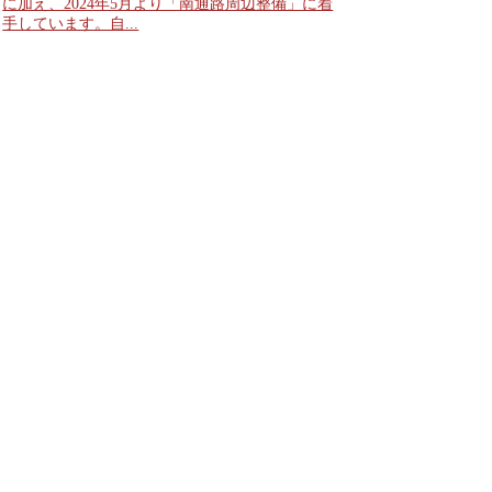
に加え、2024年5月より「南通路周辺整備」に着
手しています。自...