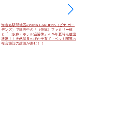
海老名駅間地区のViNA GARDENS（ビナ ガー
デンズ）で建設中の「（仮称）ファミリー棟」
と「（仮称）ホテル温浴棟」2026年夏時点建設
状況！！天然温泉のほか子育て・ペット関連の
複合施設の建設が進む！！
なんばのクボタ旧本社
2,500人収容の多目
Kubota LaLa aren