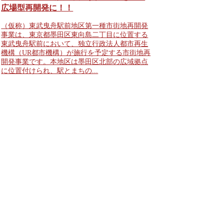
広場型再開発に！！
（仮称）東武曳舟駅前地区第一種市街地再開発
事業は、東京都墨田区東向島二丁目に位置する
東武曳舟駅前において、独立行政法人都市再生
機構（UR都市機構）が施行を予定する市街地再
開発事業です。本地区は墨田区北部の広域拠点
に位置付けられ、駅とまちの...