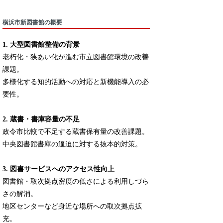
横浜市新図書館の概要
1. 大型図書館整備の背景
老朽化・狭あい化が進む市立図書館環境の改善
課題。
多様化する知的活動への対応と新機能導入の必
要性。
2. 蔵書・書庫容量の不足
政令市比較で不足する蔵書保有量の改善課題。
中央図書館書庫の逼迫に対する抜本的対策。
3. 図書サービスへのアクセス性向上
図書館・取次拠点密度の低さによる利用しづら
さの解消。
地区センターなど身近な場所への取次拠点拡
充。