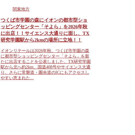
関東地方
つくば市学園の森にイオンの都市型ショ
ッピングセンター「そよら」を2026年秋
に出店！！サイエンス大通りに面し、TX
研究学園駅から2kmの場所に立地！！
イオンリテールは2026年秋、つくば市学園の森
に都市型ショッピングセンター「そよら」を新
たに出店することを公表しました。TX研究学園
駅から北へ約2km、国道408号やサイエンス大通
り、さらに常磐道・圏央道のICにもアクセスし
やすい恵まれた...