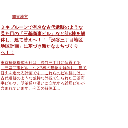
関東地方
ミキプルーンで有名な古代遺跡のような
見た目の「三基商事ビル」など計6棟を解
体し、建て替えへ！！「渋谷三丁目地区
地区計画」に基づき新たなまちづくり
へ！！
東京建物株式会社は、渋谷三丁目に位置する
「三基商事ビル」など6棟の建物を解体し、建て
替えを進める計画です。これらのビル群には、
古代遺跡のような独特な外観で知られた三基商
事ビルや、明治通り沿いに立地する雑居ビルが
含まれています。今回の解体工...