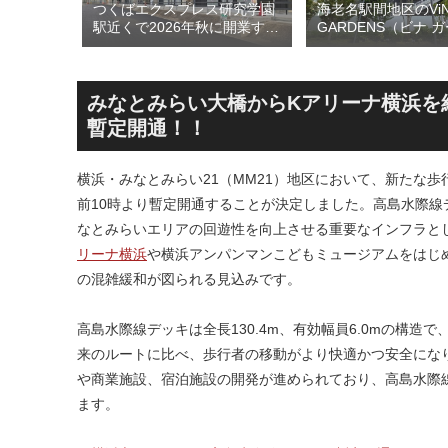
のひとつ
つくばエクスプレス研究学園
海老名駅間地区のViN
ン海老名
駅近くで2026年秋に開業する
GARDENS（ビナ 
26年5月
高架下商業施設「寿横
ズ）で建設中の「（
建て替えに
丁」！！とりせん研究学園店
ァミリー棟」と「（
！！
跡地の開発計画や商業ビル建
テル温浴棟」2026
設進行などにより駅前商業地
設状況！！天然温泉
みなとみらい大橋からKアリーナ横浜を結
が形成へ！！
育て・ペット関連の
暫定開通！！
の建設が進む！！
横浜・みなとみらい21（MM21）地区において、新たな歩
前10時より暫定開通することが決定しました。高島水際線
なとみらいエリアの回遊性を向上させる重要なインフラと
リーナ横浜
や横浜アンパンマンこどもミュージアムをはじ
の混雑緩和が図られる見込みです。
高島水際線デッキは全長130.4m、有効幅員6.0mの構
来のルートに比べ、歩行者の移動がより快適かつ安全にな
や商業施設、宿泊施設の開発が進められており、高島水際
ます。