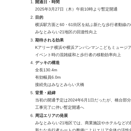
開通日・時間
2025年3月27日（木）午前10時より暫定開通
目的
横浜駅方面と60・61街区を結ぶ新たな歩行者動線の
みなとみらい21地区の回遊性向上
期待される効果
Kアリーナ横浜や横浜アンパンマンこどもミュージ
イベント時の混雑緩和と歩行者の移動効率向上
デッキの構造
全長130.4m
有効幅員6.0m
接続先はみなとみらい大橋
背景・経緯
当初の開通予定は2024年6月1日だったが、橋台
工事完了に伴い暫定開通へ
周辺エリアの発展
みなとみらい21地区では、商業施設やホテルなどの
新たな歩行者ルートの整備によりエリア全体の活性