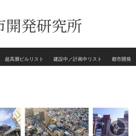
市開発研究所
超高層ビルリスト
建設中／計画中リスト
都市開発