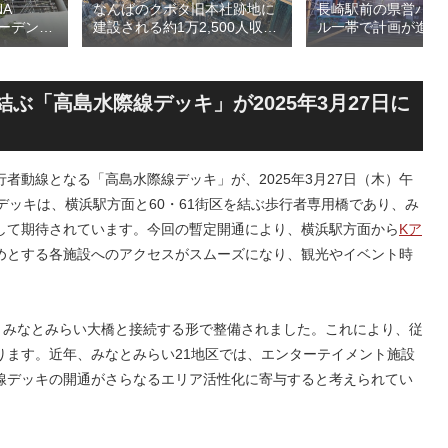
A
長崎駅前の県営バス
なんばのクボタ旧本社跡地に
ガーデン
ル一帯で計画が進む
建設される約1万2,500人収容
仮称）フ
地区第一種市街地再
の多目的アリーナ「（仮称）
仮称）ホ
業」！！バスターミ
Kubota LaLa arena」！！街
年夏時点建
としたホテル・商業
区名称は「Kubota field（クボ
のほか子
スを備える新たな交
タフィールド）」に決定！！
ぶ「高島水際線デッキ」が2025年3月27日に
複合施設
拠点を形成へ！！
行者動線となる「高島水際線デッキ」が、2025年3月27日（木）午
デッキは、横浜駅方面と60・61街区を結ぶ歩行者専用橋であり、み
して期待されています。今回の暫定開通により、横浜駅方面から
Kア
めとする各施設へのアクセスがスムーズになり、観光やイベント時
造で、みなとみらい大橋と接続する形で整備されました。これにより、従
ります。近年、みなとみらい21地区では、エンターテイメント施設
線デッキの開通がさらなるエリア活性化に寄与すると考えられてい