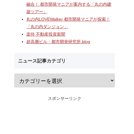
ターミナ
2階中央改札口やホームドア
村岡・深沢地区エリ
融合！ 都市開発マニアが案内する「丸の内建
「大黒町
が本格供用開始された「相鉄
するショッピングセ
築ツアー」
開発事
線海老名駅改良工事」！！駅
「MCUD・HASEKO R
ナルを核
機能強化で神奈川県央の交通
倉梶原」！！2026年
丸の内LOVEWalker 都市開発マニアが探索！
・オフィ
拠点が進化！！
にカインズ、9月1
「丸の内ダンジョン」
通・都市
が開業へ！！
楽待 不動産投資新聞
超高層ビル・都市開発研究所.blog
ニュース記事カテゴリ
スポンサーリンク