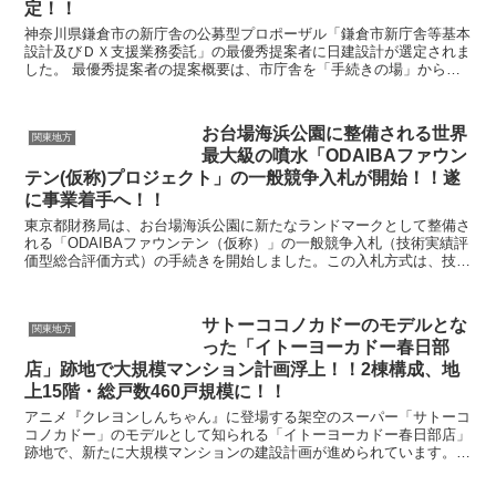
定！！
神奈川県鎌倉市の新庁舎の公募型プロポーザル「鎌倉市新庁舎等基本
設計及びＤＸ支援業務委託」の最優秀提案者に日建設計が選定されま
した。 最優秀提案者の提案概要は、市庁舎を「手続きの場」から
「市民が集う場」へと変えることを目指し、「ひとつ...
お台場海浜公園に整備される世界
関東地方
最大級の噴水「ODAIBAファウン
テン(仮称)プロジェクト」の一般競争入札が開始！！遂
に事業着手へ！！
東京都財務局は、お台場海浜公園に新たなランドマークとして整備さ
れる「ODAIBAファウンテン（仮称）」の一般競争入札（技術実績評
価型総合評価方式）の手続きを開始しました。この入札方式は、技術
的な実績を重視し、施工能力を持つ事業者を選定する...
サトーココノカドーのモデルとな
関東地方
った「イトーヨーカドー春日部
店」跡地で大規模マンション計画浮上！！2棟構成、地
上15階・総戸数460戸規模に！！
アニメ『クレヨンしんちゃん』に登場する架空のスーパー「サトーコ
コノカドー」のモデルとして知られる「イトーヨーカドー春日部店」
跡地で、新たに大規模マンションの建設計画が進められています。事
業を担うのは東武鉄道株式会社、大和ハウス工業株式会社...