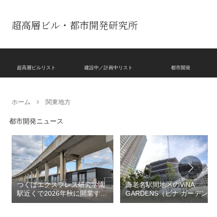
超高層ビル・都市開発研究所
超高層ビルリスト
建設中／計画中リスト
都市開発
ホーム
関東地方
都市開発ニュース
つくばエクスプレス研究学園
海老名駅間地区のViNA
駅近くで2026年秋に開業する
GARDENS（ビナ ガーデン
高架下商業施設「寿横
ズ）で建設中の「（仮称）フ
丁」！！とりせん研究学園店
ァミリー棟」と「（仮称）ホ