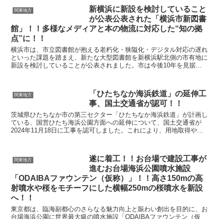
新横浜に新設を検討していること
関東地方
が公表公表された「横浜市新図書
館」！！多様なメディアと本の物流に対応した“知の拠
点”に！！
横浜市は、市立図書館が抱える老朽化・狭隘化・デジタル対応の遅れ
といった課題を踏まえ、新たな大型図書館を新横浜駅北側の市有地に
新設を検討していることが公表されました。市は今後10年を見据
え、市立図書館全体の再構築を進めており、新図書館は「教...
「ひたちなか海浜鉄道」の延伸工
関東地方
事、国土交通省が認可！！
茨城県ひたちなか市の第三セクター「ひたちなか海浜鉄道」が計画し
ている、国営ひたち海浜公園方面への延伸について、国土交通省が
2024年11月18日に工事を認可しました。これにより、用地取得や工
事の準備が本格化する見通しです。 →NHK...
遂に着工！！お台場で建設工事が
関東地方
進むお台場海浜公園噴水施設
「ODAIBAファウンテン（仮称）」！！高さ150mの高
射噴水や桜をモチーフにした横幅250mの桜噴水を新設
へ！！
東京都は、臨海副都心のさらなる魅力向上と賑わい創出を目的に、お
台場海浜公園に世界最大級の噴水施設「ODAIBAファウンテン（仮