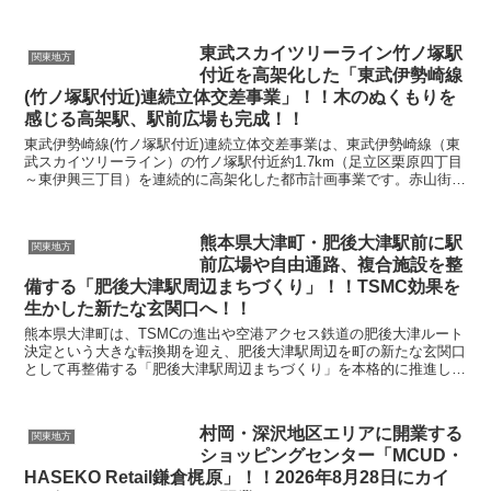
た同駅は、開業から60年以上が経過し、施設の老朽化や利...
東武スカイツリーライン竹ノ塚駅
関東地方
付近を高架化した「東武伊勢崎線
(竹ノ塚駅付近)連続立体交差事業」！！木のぬくもりを
感じる高架駅、駅前広場も完成！！
東武伊勢崎線(竹ノ塚駅付近)連続立体交差事業は、東武伊勢崎線（東
武スカイツリーライン）の竹ノ塚駅付近約1.7km（足立区栗原四丁目
～東伊興三丁目）を連続的に高架化した都市計画事業です。赤山街道
をはじめとする区道2か所の、いわゆる「開かずの...
熊本県大津町・肥後大津駅前に駅
関東地方
前広場や自由通路、複合施設を整
備する「肥後大津駅周辺まちづくり」！！TSMC効果を
生かした新たな玄関口へ！！
熊本県大津町は、TSMCの進出や空港アクセス鉄道の肥後大津ルート
決定という大きな転換期を迎え、肥後大津駅周辺を町の新たな玄関口
として再整備する「肥後大津駅周辺まちづくり」を本格的に推進して
います。2024年3月に将来ビジョンを示す「肥後大...
村岡・深沢地区エリアに開業する
関東地方
ショッピングセンター「MCUD・
HASEKO Retail鎌倉梶原」！！2026年8月28日にカイ