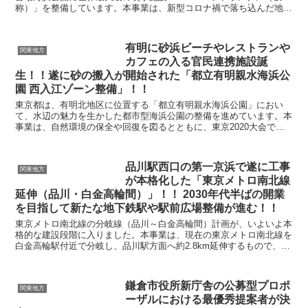
称）」を整備しています。本事業は、新型コロナ禍で落ち込んだ地域
の活力を取り戻すだけでなく、東京を訪れる人々に新し...
有明に砂浜ビーチやレストランや
関東地方
カフェの入る官民連携施設誕
生！！遂に砂の搬入が開始された「都立有明親水海浜公
園 西入江ゾーン整備」！！
東京都は、有明北地区に位置する「都立有明親水海浜公園」におい
て、水辺の魅力を生かした都市型海浜公園の整備を進めています。本
事業は、自然環境の保全や回復を図るとともに、東京2020大会で培
われたスポーツ文化や国際交流のレガシーを継承すること...
品川駅西口の第一京浜で遂に工事
関東地方
が本格化した「東京メトロ南北線
延伸（品川・白金高輪間）」！！ 2030年代半ばの開業
を目指して新たな地下鉄駅や駅前広場整備が進む！！
東京メトロ南北線の分岐線（品川～白金高輪間）計画が、いよいよ本
格的な建設段階に入りました。本事業は、現在の東京メトロ南北線を
白金高輪駅付近で分岐し、品川駅方面へ約2.8km延伸するもので、う
ち約2.5kmは地下トンネルとして整備されます。...
鎌倉市役所新庁舎の公募型プロポ
関東地方
ーザルにおける最優秀提案者が決