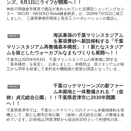
ンズ、9月1日にライフが開業へ！！
神奈川県鎌倉市梶原で建設が進められていた近隣型ショッピングセン
ター「MCUD・HASEKO Retail鎌倉梶原」が、2026年7月31日に竣工
しました。 三菱商事都市開発と長谷工コーポレーションが建設した
地上2階建ての商業施設で、...
海浜幕張の千葉マリンスタジアム
関東地方
を幕張豊砂へ新設移転する「千葉
マリンスタジアム再整備基本構想」！！新たなスタジア
ムを核としたウォーカブルなまちづくりも展開へ！！
千葉市は2025年9月4日、千葉マリンスタジアムの再整備に関する
「基本構想」を策定し、公表しました。本構想は、現スタジアムが竣
工から35年を経過して老朽化や機能面の更新が課題となっているこ
とを受け、幕張新都心のさらなる発展を見据えて策定さ...
千葉ロッテマリーンズの新ファー
関東地方
ム本拠地と一体整備される「（仮
称）貞元総合公園」！！千葉県君津市に2030年開園
へ！！
千葉県君津市では、千葉ロッテマリーンズのファーム本拠地移転を契
機として、新たな都市計画公園「（仮称）貞元総合公園」の整備を進
めています。計画地はJR君津駅から徒歩約10分という利便性の高い
立地で、約14.4ヘクタール（選手寮を含めると約1...