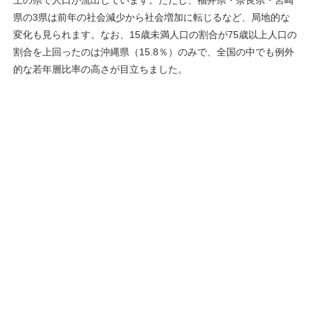
上の県で人口が流出しています。ただし、福井県・奈良県・宮崎
県の3県は前年の社会減少から社会増加に転じるなど、局地的な
変化も見られます。なお、15歳未満人口の割合が75歳以上人口の
割合を上回ったのは沖縄県（15.8％）のみで、全国の中でも例外
的な若年層比率の高さが目立ちました。