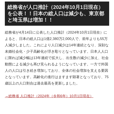
跡地の開発計画や商業ビル建
テル温浴棟」2026年夏時点建
設進行などにより駅前商業地
設状況！！天然温泉のほか子
総務省が人口推計（2024年10月1日現在）
が形成へ！！
育て・ペット関連の複合施設
を公表！！日本の総人口は減少も、東京都
の建設が進む！！
と埼玉県は増加！！
総務省が4月14日に公表した人口推計（2024年10月1日現在）に
よると、日本の総人口は1億2,380万2,000人で、前年よりも55万
人減少しました。これにより人口減少は14年連続となり、深刻な
未婚社会化・少子高齢化が浮き彫りとなっています。日本人人口
に限れば減少幅は13年連続で拡大し、出生数の減少に加え、社会
動態による減少も再び見られるようになっています。一方で外国
人の人口は引き続き増加しており、全体の社会増加を支える要因
となっています。高齢化の進行はますます顕著となっており、75
歳以上の人口割合は過去最高を更新しました。
→総務省 人口推計（2024年（令和6年）10月1日現在）