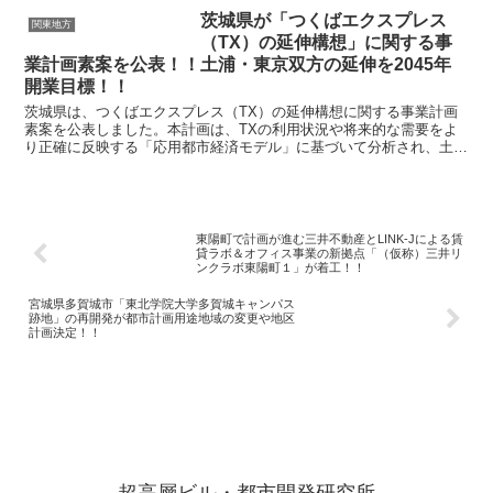
茨城県が「つくばエクスプレス
関東地方
（TX）の延伸構想」に関する事
業計画素案を公表！！土浦・東京双方の延伸を2045年
開業目標！！
茨城県は、つくばエクスプレス（TX）の延伸構想に関する事業計画
素案を公表しました。本計画は、TXの利用状況や将来的な需要をよ
り正確に反映する「応用都市経済モデル」に基づいて分析され、土浦
延伸および東京延伸の一体整備の可能性も検討されていま...
東陽町で計画が進む三井不動産とLINK-Jによる賃
貸ラボ＆オフィス事業の新拠点「（仮称）三井リ
ンクラボ東陽町１」が着工！！
宮城県多賀城市「東北学院大学多賀城キャンパス
跡地」の再開発が都市計画用途地域の変更や地区
計画決定！！
超高層ビル・都市開発研究所