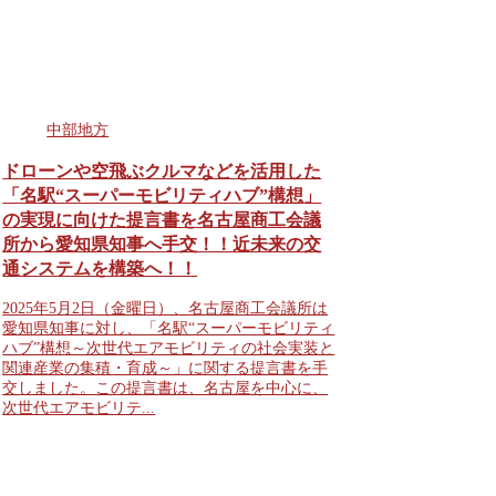
中部地方
ドローンや空飛ぶクルマなどを活用した
「名駅“スーパーモビリティハブ”構想」
の実現に向けた提言書を名古屋商工会議
所から愛知県知事へ手交！！近未来の交
通システムを構築へ！！
2025年5月2日（金曜日）、名古屋商工会議所は
愛知県知事に対し、「名駅“スーパーモビリティ
ハブ”構想～次世代エアモビリティの社会実装と
関連産業の集積・育成～」に関する提言書を手
交しました。この提言書は、名古屋を中心に、
次世代エアモビリテ...