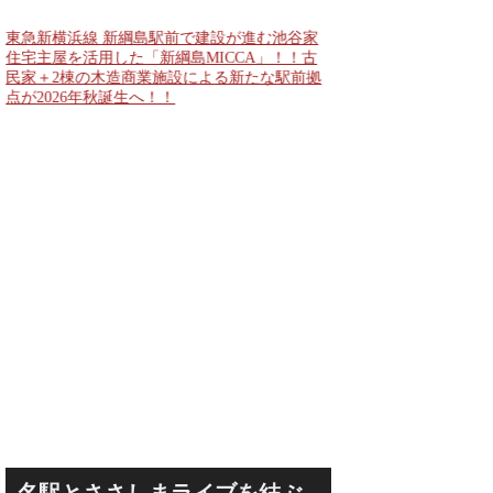
公表！！
東急新横浜線 新綱島駅前で建設が進む池谷家
住宅主屋を活用した「新綱島MICCA」！！古
民家＋2棟の木造商業施設による新たな駅前拠
点が2026年秋誕生へ！！