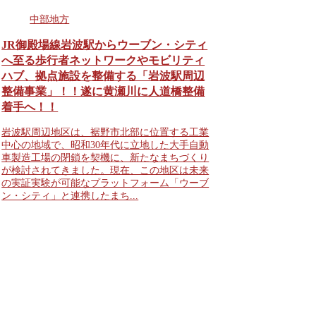
中部地方
JR御殿場線岩波駅からウーブン・シティ
へ至る歩行者ネットワークやモビリティ
ハブ、拠点施設を整備する「岩波駅周辺
整備事業」！！遂に黄瀬川に人道橋整備
着手へ！！
岩波駅周辺地区は、裾野市北部に位置する工業
中心の地域で、昭和30年代に立地した大手自動
車製造工場の閉鎖を契機に、新たなまちづくり
が検討されてきました。現在、この地区は未来
の実証実験が可能なプラットフォーム「ウーブ
ン・シティ」と連携したまち...