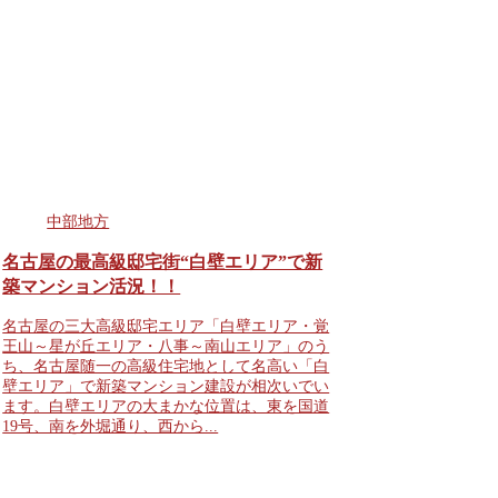
中部地方
名古屋の最高級邸宅街“白壁エリア”で新
築マンション活況！！
名古屋の三大高級邸宅エリア「白壁エリア・覚
王山～星が丘エリア・八事～南山エリア」のう
ち、名古屋随一の高級住宅地として名高い「白
壁エリア」で新築マンション建設が相次いでい
ます。白壁エリアの大まかな位置は、東を国道
19号、南を外堀通り、西から...