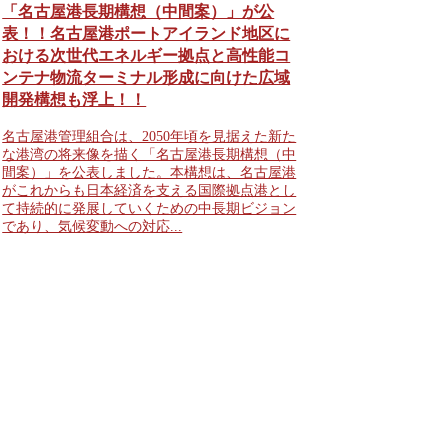
「名古屋港長期構想（中間案）」が公
表！！名古屋港ポートアイランド地区に
おける次世代エネルギー拠点と高性能コ
ンテナ物流ターミナル形成に向けた広域
開発構想も浮上！！
名古屋港管理組合は、2050年頃を見据えた新た
な港湾の将来像を描く「名古屋港長期構想（中
間案）」を公表しました。本構想は、名古屋港
がこれからも日本経済を支える国際拠点港とし
て持続的に発展していくための中長期ビジョン
であり、気候変動への対応...