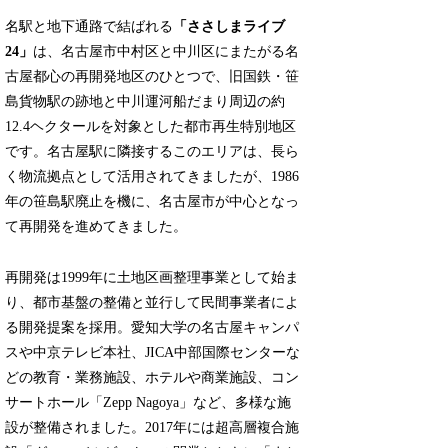
名駅と地下通路で結ばれる
「ささしまライブ
24」
は、名古屋市中村区と中川区にまたがる名
古屋都心の再開発地区のひとつで、旧国鉄・笹
島貨物駅の跡地と中川運河船だまり周辺の約
12.4ヘクタールを対象とした都市再生特別地区
です。名古屋駅に隣接するこのエリアは、長ら
く物流拠点として活用されてきましたが、1986
年の笹島駅廃止を機に、名古屋市が中心となっ
て再開発を進めてきました。
再開発は1999年に土地区画整理事業として始ま
り、都市基盤の整備と並行して民間事業者によ
る開発提案を採用。愛知大学の名古屋キャンパ
スや中京テレビ本社、JICA中部国際センターな
どの教育・業務施設、ホテルや商業施設、コン
サートホール「Zepp Nagoya」など、多様な施
設が整備されました。2017年には超高層複合施