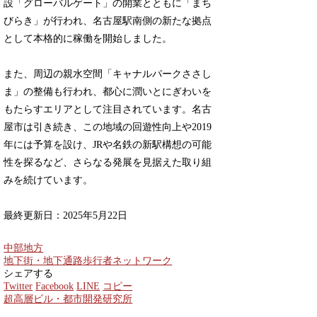
設「グローバルゲート」の開業とともに「まち
びらき」が行われ、名古屋駅南側の新たな拠点
として本格的に稼働を開始しました。
また、周辺の親水空間「キャナルパークささし
ま」の整備も行われ、都心に潤いとにぎわいを
もたらすエリアとして注目されています。名古
屋市は引き続き、この地域の回遊性向上や2019
年には予算を設け、JRや名鉄の新駅構想の可能
性を探るなど、さらなる発展を見据えた取り組
みを続けています。
最終更新日：2025年5月22日
中部地方
地下街・地下通路
歩行者ネットワーク
シェアする
Twitter
Facebook
LINE
コピー
超高層ビル・都市開発研究所