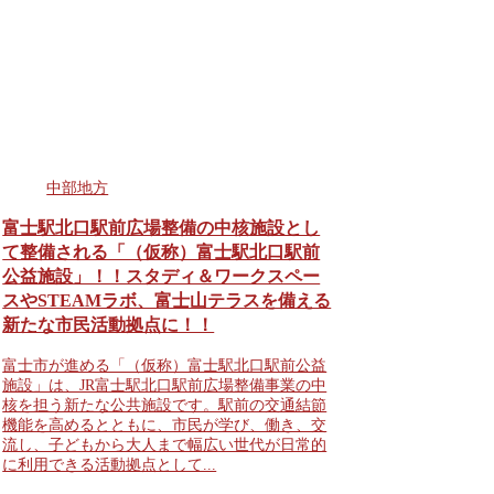
中部地方
富士駅北口駅前広場整備の中核施設とし
て整備される「（仮称）富士駅北口駅前
公益施設」！！スタディ＆ワークスペー
スやSTEAMラボ、富士山テラスを備える
新たな市民活動拠点に！！
富士市が進める「（仮称）富士駅北口駅前公益
施設」は、JR富士駅北口駅前広場整備事業の中
核を担う新たな公共施設です。駅前の交通結節
機能を高めるとともに、市民が学び、働き、交
流し、子どもから大人まで幅広い世代が日常的
に利用できる活動拠点として...