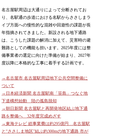
名古屋駅周辺は大通りによって分断されてお
り、名駅通の歩道における名駅からささしまラ
イブ方面への慢性的な混雑や回遊性の課題が長
年指摘されてきました。新設される地下通路
は、こうした課題の解消に加えて、災害時の避
難路としての機能も担います。2025年度には整
備事業者の選定に向けた準備が始まり、2027年
度以降に本格的な工事に着手する計画です。
→名古屋市 名古屋駅周辺地下公共空間整備に
ついて
→日本経済新聞 名古屋駅南「笹島」つなぐ地
下道構想始動 陸の孤島脱却
→朝日新聞 名古屋駅と再開発地区結ぶ地下通
路を整備へ 32年度完成めざす
→東海テレビ 総事業費は約295億円…名古屋駅
と“ささしま地区”結ぶ約300mの地下通路 市が