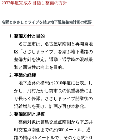
2032年度完成を目指し整備の方針
名駅とささしまライブを結ぶ地下通路整備計画の概要
整備方針と目的
名古屋市は、名古屋駅南側と再開発地
区「ささしまライブ」を結ぶ地下通路の
整備方針を決定。通勤・通学時の混雑緩
和と回遊性の向上を目的。
事業の経緯
地下通路の構想は2010年度に公表。し
かし、河村たかし前市長の慎重姿勢によ
り長らく停滞。ささしまライブ開業後の
混雑増加を受け、計画が再び本格化。
整備区間と規模
整備対象は笹島交差点南側から下広井
町交差点南側までの約300メートル。通
路の幅は8.5メートルで、そのうち約200