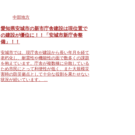
中部地方
愛知県安城市の新市庁舎建設は現位置で
の建設が優位に！！「安城市新庁舎整
備」！！
安城市では、現庁舎が建設から長い年月を経て
老朽化し、耐震性や機能性の面で数多くの課題
を抱えています。庁舎が複数棟に分散している
ため市民にとって利便性が低く、また大規模災
害時の防災拠点として十分な役割を果たせない
状況が続いています。 ...