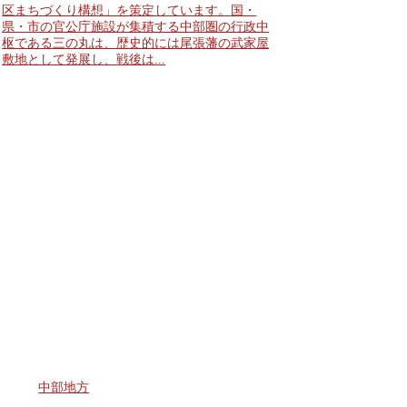
区まちづくり構想」を策定しています。国・
県・市の官公庁施設が集積する中部圏の行政中
枢である三の丸は、歴史的には尾張藩の武家屋
敷地として発展し、戦後は...
中部地方