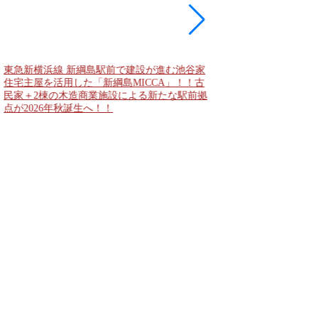
大阪城公園と大阪城東
者動線となる「大阪城
2028年春頃の開通を
公表！！
東急新横浜線 新綱島駅前で建設が進む池谷家
住宅主屋を活用した「新綱島MICCA」！！古
民家＋2棟の木造商業施設による新たな駅前拠
点が2026年秋誕生へ！！