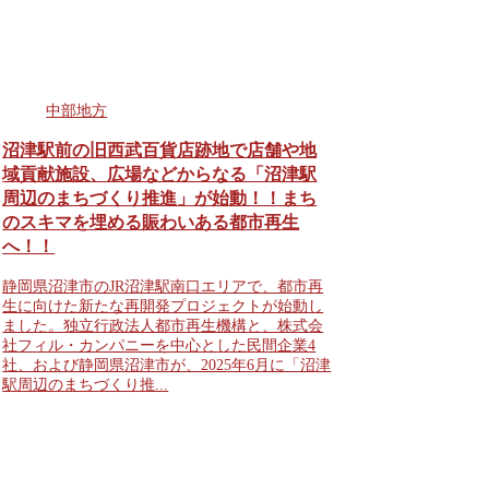
中部地方
沼津駅前の旧西武百貨店跡地で店舗や地
域貢献施設、広場などからなる「沼津駅
周辺のまちづくり推進」が始動！！まち
のスキマを埋める賑わいある都市再生
へ！！
静岡県沼津市のJR沼津駅南口エリアで、都市再
生に向けた新たな再開発プロジェクトが始動し
ました。独立行政法人都市再生機構と、株式会
社フィル・カンパニーを中心とした民間企業4
社、および静岡県沼津市が、2025年6月に「沼津
駅周辺のまちづくり推...