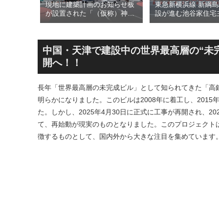
最大級のリ
現地に建築計画のお知らせ板
東急新横浜線 新綱
る「三井
が設置された「（仮称）神宮
設が進む池谷家住宅
 ラゾーナ
前六丁目八角館建替計
用した「新綱島MIC
29年春に
画」！！妹島和世氏率いる
古民家＋2棟の木造
ューアル
SANAA設計で神宮前交差点に
による新たな駅前拠点
新たな商業施設誕生へ！！
年秋誕生へ！！
中国・天津で建設中の世界最高層の“未完
開へ！！
長年「世界最高層の未完成ビル」として知られてきた「高銀
明らかになりました。このビルは2008年に着工し、201
た。しかし、2025年4月30日に正式に工事が再開され、
て、再始動が現実のものとなりました。このプロジェクト
徴するものとして、国内外から大きな注目を集めています