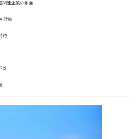
設関連企業の参画
ビル計画
特徴
下落
感