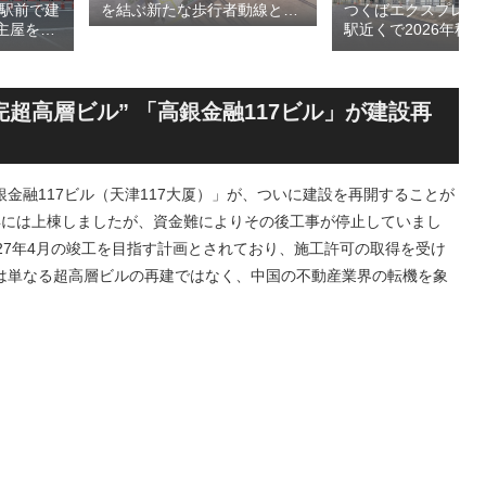
島駅前で建
つくばエクスプレス
を結ぶ新たな歩行者動線とな
主屋を活
駅近くで2026年秋
る「大阪城公園接続デッ
CA」！！
高架下商業施設「寿
キ」！！2028年春頃の開通を
商業施設
丁」！！とりせん研
目指しデザインイメージを公
が2026
跡地の開発計画や商
表！！
設進行などにより駅
超高層ビル” 「高銀金融117ビル」が建設再
が形成へ！！
金融117ビル（天津117大厦）」が、ついに建設を再開することが
5年には上棟しましたが、資金難によりその後工事が停止していまし
2027年4月の竣工を目指す計画とされており、施工許可の取得を受け
は単なる超高層ビルの再建ではなく、中国の不動産業界の転機を象
。