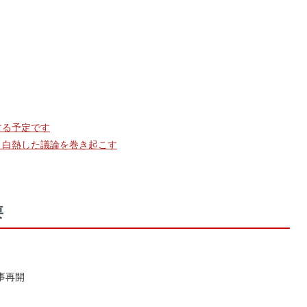
する予定です
、白熱した議論を巻き起こす
要
事再開