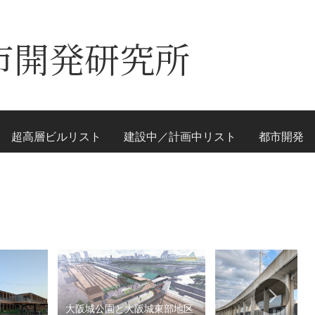
市開発研究所
超高層ビルリスト
建設中／計画中リスト
都市開発
大阪城公園と大阪城東部地区