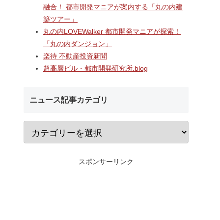
研究学園
海老名駅間地区のViNA
なんばのクボタ旧本
融合！ 都市開発マニアが案内する「丸の内建
に開業する
GARDENS（ビナ ガーデン
建設される約1万2,5
築ツアー」
横
ズ）で建設中の「（仮称）フ
の多目的アリーナ「
究学園店
ァミリー棟」と「（仮称）ホ
Kubota LaLa are
丸の内LOVEWalker 都市開発マニアが探索！
業ビル建
テル温浴棟」2026年夏時点建
区名称は「Kubota fi
「丸の内ダンジョン」
前商業地
設状況！！天然温泉のほか子
タフィールド）」に
楽待 不動産投資新聞
育て・ペット関連の複合施設
の建設が進む！！
超高層ビル・都市開発研究所.blog
ニュース記事カテゴリ
スポンサーリンク