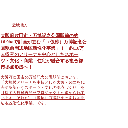
近畿地方
大阪府吹田市・万博記念公園駅前の約
16.9haで計画が進む「（仮称）万博記念公
園駅前周辺地区活性化事業」！！約1.8万
人収容のアリーナを中心としたスポー
ツ・文化・商業・住宅が融合する複合都
市拠点形成へ！！
大阪府吹田市の万博記念公園駅前において、
「大規模アリーナを中核とした大阪・関西を代
表する新たなスポーツ・文化の拠点づくり」を
目指す大規模再開発プロジェクトが進められて
います。それが「（仮称）万博記念公園駅前周
辺地区活性化事業」です。 ...