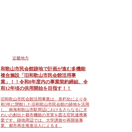
近畿地方
和歌山市民会館跡地で計画が進む多機能
複合施設「旧和歌山市民会館活用事
業」！！令和8年度内の事業契約締結、令
和12年頃の供用開始を目指す！！
旧和歌山市民会館活用事業は、老朽化により令
和3年に閉館した旧和歌山市民会館の跡地を活用
し、南海和歌山市駅周辺におけるさらなるにぎ
わいの創出と都市機能の充実を図る官民連携事
業です。跡地周辺では、大学誘致や再開発事
業、都市再生推進法人によるま...