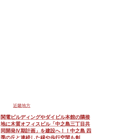
近畿地方
関電ビルディングやダイビル本館の隣接
地に木質オフィスビル「中之島三丁目共
同開発Ⅳ期計画」を建設へ！！中之島 四
季の丘と連続した緑や歩行空間も創