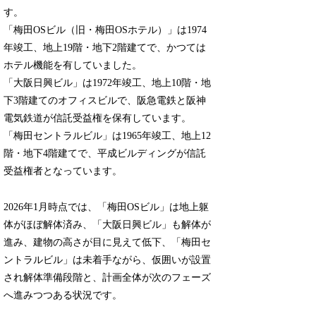
す。
「梅田OSビル（旧・梅田OSホテル）」は1974
年竣工、地上19階・地下2階建てで、かつては
ホテル機能を有していました。
「大阪日興ビル」は1972年竣工、地上10階・地
下3階建てのオフィスビルで、阪急電鉄と阪神
電気鉄道が信託受益権を保有しています。
「梅田セントラルビル」は1965年竣工、地上12
階・地下4階建てで、平成ビルディングが信託
受益権者となっています。
2026年1月時点では、「梅田OSビル」は地上躯
体がほぼ解体済み、「大阪日興ビル」も解体が
進み、建物の高さが目に見えて低下、「梅田セ
ントラルビル」は未着手ながら、仮囲いが設置
され解体準備段階と、計画全体が次のフェーズ
へ進みつつある状況です。