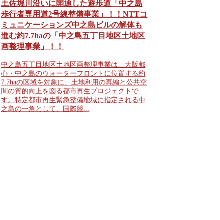
土佐堀川沿いに開通した遊歩道「中之島
歩行者専用道2号線整備事業」！！NTTコ
ミュニケーションズ中之島ビルの解体も
進む約7.7haの「中之島五丁目地区土地区
画整理事業」！！
中之島五丁目地区土地区画整理事業は、大阪都
心・中之島のウォーターフロントに位置する約
7.7haの区域を対象に、土地利用の再編と公共空
間の質的向上を図る都市再生プロジェクトで
す。特定都市再生緊急整備地域に指定される中
之島の一角として、国際競...