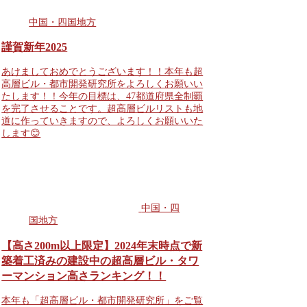
中国・四国地方
謹賀新年2025
あけましておめでとうございます！！本年も超
高層ビル・都市開発研究所をよろしくお願いい
たします！！今年の目標は、47都道府県全制覇
を完了させることです。超高層ビルリストも地
道に作っていきますので、よろしくお願いいた
します😊
中国・四
国地方
【高さ200m以上限定】2024年末時点で新
築着工済みの建設中の超高層ビル・タワ
ーマンション高さランキング！！
本年も「超高層ビル・都市開発研究所」をご覧