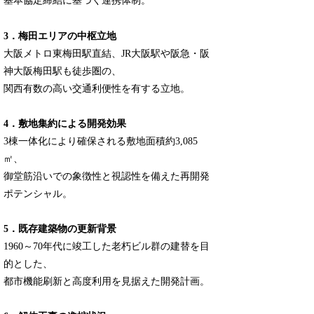
基本協定締結に基づく連携体制。
3．梅田エリアの中枢立地
大阪メトロ東梅田駅直結、JR大阪駅や阪急・阪
神大阪梅田駅も徒歩圏の、
関西有数の高い交通利便性を有する立地。
4．敷地集約による開発効果
3棟一体化により確保される敷地面積約3,085
㎡、
御堂筋沿いでの象徴性と視認性を備えた再開発
ポテンシャル。
5．既存建築物の更新背景
1960～70年代に竣工した老朽ビル群の建替を目
的とした、
都市機能刷新と高度利用を見据えた開発計画。