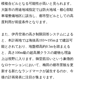
模複合ビルとなる可能性が高いと見られます。
大阪市の用途地域指定では防火地域・都心部駐
車場整備地区に該当し、都市型ビルとしての高
度利用が前提条件となります。
また、伊丹空港の高さ制限回答システムによる
と、本計画地では海抜高193〜195mまで建設可
能とされており、地盤標高約0.5mを踏まえる
と、高さ100m級の超高層クラスの建物も理論
上は視野に入ります。御堂筋沿いという象徴的
なロケーションにおいて、梅田の都市景観を更
新する新たなランドマークが誕生するのか、今
後の計画発表に注目が集まります。