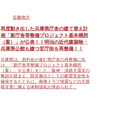
近畿地方
再度動き出した兵庫県庁舎の建て替え計
画「新庁舎等整備プロジェクト基本構想
（案）」が公表！！明治の近代建築物・
兵庫県公館も建つ官庁街を再整備！！
兵庫県は、老朽化が進む県庁舎の再整備に向
け、「新庁舎等整備プロジェクト基本構想
（案）」を公表しました。阪神・淡路大震災の
教訓を踏まえ、防災拠点としての耐震安全性を
確保するとともに、南海トラフ地震などの大規
模災害に備える体制強化が求められて...