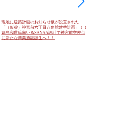
現地に建築計画のお知らせ板が設置された
東急新横浜線 新綱島
「（仮称）神宮前六丁目八角館建替計画」！！
住宅主屋を活用した「新
妹島和世氏率いるSANAA設計で神宮前交差点
民家＋2棟の木造商業
に新たな商業施設誕生へ！！
点が2026年秋誕生へ！