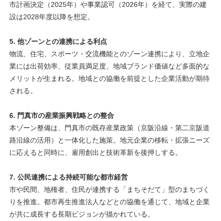
市計画決定（2025年）や事業認可（2026年）を経て、実際の建
設は2028年度以降を想定。
5. 他ゾーンとの連携による利点
物流、住宅、スポーツ・交流機能とのゾーン連携により、立地企
業には出荷効率、従業員満足度、地域ブランド価値など多面的な
メリットが生まれる。地域との協働を前提とした企業活動が期待
される。
6. 門真市の産業振興戦略との整合
本ゾーン整備は、門真市の既存産業政策（京阪沿線・第二京阪道
路沿線の活用）と一体化した施策。地元企業の移転・拡張ニーズ
に応えると同時に、雇用創出と技術革新を後押しする。
7. 公民連携による持続可能な都市経営
市や民間、地権者、住民が連携する「まちそだて」型のまちづく
りを推進。都市再生推進法人などとの協働を通じて、地域と企業
が共に成長する長期ビジョンが描かれている。