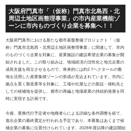
跡地の開発計画や商業ビル建
テル温浴棟」2026年夏時点建
設進行などにより駅前商業地
設状況！！天然温泉のほか子
大阪府門真市「（仮称）門真市北島西・北
が形成へ！！
育て・ペット関連の複合施設
周辺土地区画整理事業」の市内産業機能ゾ
の建設が進む！！
ーンに市内ものづくり企業を募集へ！！
大阪府門真市における新たな都市基盤整備プロジェクト「（仮
称）門真市北島西・北周辺土地区画整理事業」に関連して、市内
のものづくり企業を対象に、産業施設の建設希望企業の募集が開
始されました。この取り組みは、地域経済の活性化と地元企業の
成長支援を両立させるもので、将来的には約2.7ヘクタールの敷
地を活用した産業集積ゾーンの形成が見込まれています。市内に
拠点を置く製造業等を対象に、工場や社屋などの新設・移転先と
しての候補地を提供し、都市の再編と地場産業の持続的発展を同
時に実現する計画です。
今後、業務代行予定者や地権者らによる詳細な条件調整を経て、
進出企業の最終選定が行われる予定であり、本募集はあくまで候
補企業の募集に位置付けられています。2028年度以降の建設開始