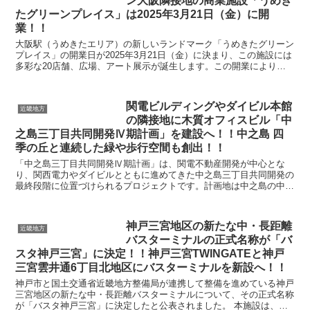
ン大阪隣接地の商業施設「うめき
たグリーンプレイス」は2025年3月21日（金）に開
業！！
大阪駅（うめきたエリア）の新しいランドマーク「うめきたグリーン
プレイス」の開業日が2025年3月21日（金）に決まり、この施設には
多彩な20店舗、広場、アート展示が誕生します。この開業により、
大阪駅西側エリアは新たな賑わいの拠点として、来...
関電ビルディングやダイビル本館
近畿地方
の隣接地に木質オフィスビル「中
之島三丁目共同開発Ⅳ期計画」を建設へ！！中之島 四
季の丘と連続した緑や歩行空間も創出！！
「中之島三丁目共同開発Ⅳ期計画」は、関電不動産開発が中心とな
り、関西電力やダイビルとともに進めてきた中之島三丁目共同開発の
最終段階に位置づけられるプロジェクトです。計画地は中之島の中核
エリアで、既存の関電ビルディング東側に、木質デザインを...
神戸三宮地区の新たな中・長距離
近畿地方
バスターミナルの正式名称が「バ
スタ神戸三宮」に決定！！神戸三宮TWINGATEと神戸
三宮雲井通6丁目北地区にバスターミナルを新設へ！！
神戸市と国土交通省近畿地方整備局が連携して整備を進めている神戸
三宮地区の新たな中・長距離バスターミナルについて、その正式名称
が「バスタ神戸三宮」に決定したと公表されました。 本施設は、神