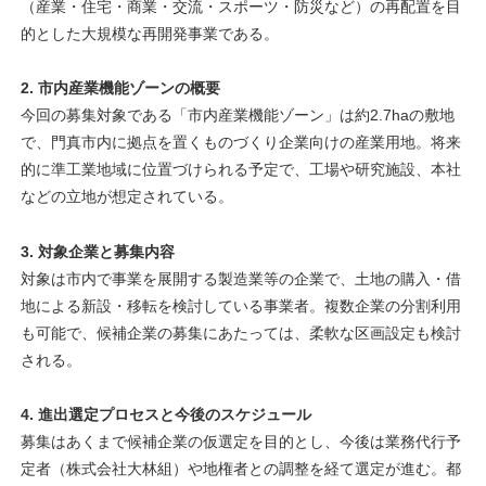
（産業・住宅・商業・交流・スポーツ・防災など）の再配置を目
的とした大規模な再開発事業である。
2. 市内産業機能ゾーンの概要
今回の募集対象である「市内産業機能ゾーン」は約2.7haの敷地
で、門真市内に拠点を置くものづくり企業向けの産業用地。将来
的に準工業地域に位置づけられる予定で、工場や研究施設、本社
などの立地が想定されている。
3. 対象企業と募集内容
対象は市内で事業を展開する製造業等の企業で、土地の購入・借
地による新設・移転を検討している事業者。複数企業の分割利用
も可能で、候補企業の募集にあたっては、柔軟な区画設定も検討
される。
4. 進出選定プロセスと今後のスケジュール
募集はあくまで候補企業の仮選定を目的とし、今後は業務代行予
定者（株式会社大林組）や地権者との調整を経て選定が進む。都