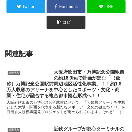
Twitter
Facebook
LINE
コピー
関連記事
大阪府吹田市・万博記念公園駅前
近畿地方
の約16.9haで計画が進む「（仮
称）万博記念公園駅前周辺地区活性化事業」！！約1.8
万人収容のアリーナを中心としたスポーツ・文化・商
業・住宅が融合する複合都市拠点形成へ！！
大阪府吹田市の万博記念公園駅前において、「大規模アリーナを中核
とした大阪・関西を代表する新たなスポーツ・文化の拠点づくり」を
目指す大規模再開発プロジェクトが進められています。それが「（仮
称）万博記念公園駅前周辺地区活性化事業」です。 ...
近鉄グループが都心ターミナルの
近畿地方