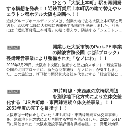
ひとつ「大阪上本町」駅を再開発
する構想を発表！！近鉄百貨店上本町店の建て替えやシ
ェラトン都ホテル大阪も刷新へ！！
近鉄グループホールディングスは、創業の地である大阪上本町駅と周
辺を、2030年以降に大規模に再開発する構想を発表しました。計画
には「近鉄百貨店上本町店」の建て替えや、隣接する「シェラトン都
ホテル大阪」の刷新が含まれています。詳細な規模や施...
開業した大阪市初のPark-PFI事業
近畿地方
の難波宮跡公園（北部ブロック）
整備運営事業により整備された「なノにわ」！！
2025年3月28日、大阪市中央区に位置する歴史的スポット・難波宮跡
公園の北部ブロックに、新たな商業施設「なノにわ」が誕生しまし
た。この施設は、NTT都市開発株式会社を代表とする「難波宮跡公園
「みんなのにわ」プロジェクト」が手がけた、大阪...
JR片町線・東西線の京橋駅周辺
近畿地方
を別線地下化方式により立体交差
化する「JR片町線・東西線連続立体交差事業」！！
2053年度の完了を目指す！！
大阪市は一時休止していた「JR片町線・東西線連続立体交差事業」
を、別線地下化方式により再開する方針を固めました。2025年5月14
日に開催された「大阪市建設事業評価有識者会議」で、費用対効果や
必要性などを審議し、事業継続の妥当性が確認され...