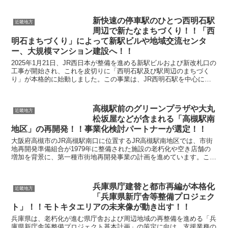
新快速の停車駅のひとつ西明石駅
近畿地方
周辺で新たなまちづくり！！「西
明石まちづくり」によって新駅ビルや地域交流センタ
ー、大規模マンション建設へ！！
2025年1月21日、JR西日本が整備を進める新駅ビルおよび新改札口の
工事が開始され、これを皮切りに「西明石駅及び駅周辺のまちづく
り」が本格的に始動しました。この事業は、JR西明石駅を中心に地
域全体の利便性向上や活性化を図るもので、駅周辺...
高槻駅前のグリーンプラザや大丸
近畿地方
松坂屋などが含まれる「高槻駅南
地区」の再開発！！事業化検討パートナーが選定！！
大阪府高槻市のJR高槻駅南口に位置するJR高槻駅南地区では、市街
地再開発準備組合が1979年に整備された施設の老朽化や空き店舗の
増加を背景に、第一種市街地再開発事業の計画を進めています。この
再開発プロジェクトは、地域のにぎわいを取り戻し、...
兵庫県庁建替と都市再編が本格化
近畿地方
「兵庫県新庁舎等整備プロジェク
ト」！！モトキタエリアの未来像が動き出す！！
兵庫県は、老朽化が進む県庁舎および周辺地域の再整備を進める「兵
庫県新庁舎等整備プロジェクト基本計画」の策定に向け、支援業務の