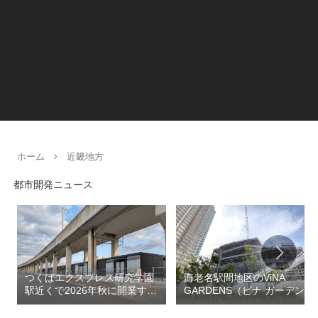
ホーム
近畿地方
都市開発ニュース
つくばエクスプレス研究学園
海老名駅間地区のViNA
駅近くで2026年秋に開業する
GARDENS（ビナ ガーデン
高架下商業施設「寿横
ズ）で建設中の「（仮称）フ
丁」！！とりせん研究学園店
ァミリー棟」と「（仮称）ホ