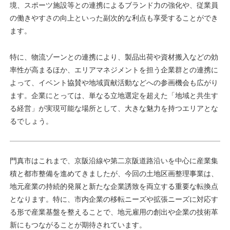
境、スポーツ施設等との連携によるブランド力の強化や、従業員
の働きやすさの向上といった副次的な利点も享受することができ
ます。
特に、物流ゾーンとの連携により、製品出荷や資材搬入などの効
率性が高まるほか、エリアマネジメントを担う企業群との連携に
よって、イベント協賛や地域貢献活動などへの参画機会も広がり
ます。企業にとっては、単なる立地選定を超えた「地域と共生す
る経営」が実現可能な場所として、大きな魅力を持つエリアとな
るでしょう。
門真市はこれまで、京阪沿線や第二京阪道路沿いを中心に産業集
積と都市整備を進めてきましたが、今回の土地区画整理事業は、
地元産業の持続的発展と新たな企業誘致を両立する重要な転換点
となります。特に、市内企業の移転ニーズや拡張ニーズに対応す
る形で産業基盤を整えることで、地元雇用の創出や企業の技術革
新にもつながることが期待されています。