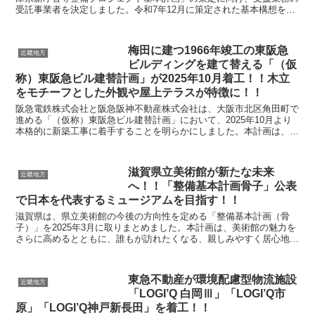
受託事業者を決定しました。令和7年12月に策定された基本構想を具
体化するものであり、県庁舎機能整備計画と「モトキタ...
梅田に建つ1966年竣工の東阪急
近畿地方
ビルディングを建て替える「（仮
称）東阪急ビル建替計画」が2025年10月着工！！木立
をモチーフとした外観や屋上テラスが特徴に！！
阪急電鉄株式会社と阪急阪神不動産株式会社は、大阪市北区角田町で
進める「（仮称）東阪急ビル建替計画」において、2025年10月より
本格的に新築工事に着手することを明らかにしました。本計画は、
1966年に竣工し長年にわたり梅田エリアで親しまれ...
滋賀県立美術館が新たな未来
近畿地方
へ！！「整備基本計画骨子」公表
で日本を代表するミュージアムを目指す！！
滋賀県は、県立美術館の今後の方向性を定める「整備基本計画（骨
子）」を2025年3月に取りまとめました。本計画は、美術館の魅力を
さらに高めるとともに、誰もが訪れたくなる、親しみやすく居心地の
良い文化拠点を目指すものです。現在の美術館が抱える...
東急不動産が環境配慮型物流施設
近畿地方
「LOGI’Q 白岡Ⅲ」「LOGI’Q市
原」「LOGI’Q神戸新長田」を着工！！