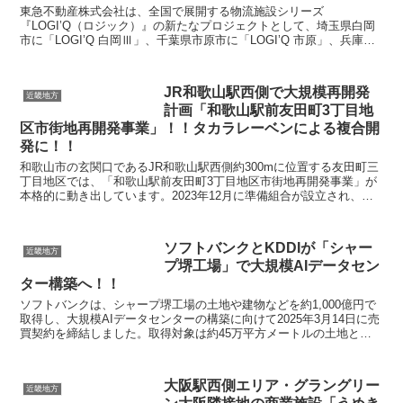
東急不動産株式会社は、全国で展開する物流施設シリーズ
『LOGI’Q（ロジック）』の新たなプロジェクトとして、埼玉県白岡
市に「LOGI’Q 白岡Ⅲ」、千葉県市原市に「LOGI’Q 市原」、兵庫県
神戸市に「LOGI’Q 神戸新長田」の3施設の...
JR和歌山駅西側で大規模再開発
近畿地方
計画「和歌山駅前友田町3丁目地
区市街地再開発事業」！！タカラレーベンによる複合開
発に！！
和歌山市の玄関口であるJR和歌山駅西側約300mに位置する友田町三
丁目地区では、「和歌山駅前友田町3丁目地区市街地再開発事業」が
本格的に動き出しています。2023年12月に準備組合が設立され、
2024年には事業協力者としてタカラレーベンが...
ソフトバンクとKDDIが「シャー
近畿地方
プ堺工場」で大規模AIデータセン
ター構築へ！！
ソフトバンクは、シャープ堺工場の土地や建物などを約1,000億円で
取得し、大規模AIデータセンターの構築に向けて2025年3月14日に売
買契約を締結しました。取得対象は約45万平方メートルの土地と約
84万平方メートルの建物で、2026年中...
大阪駅西側エリア・グラングリー
近畿地方