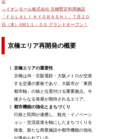
定
→イオンモール株式会社 京橋暫定利用施設
「ＦＵＬＡＬＩ ＫＹＯＢＡＳＨＩ」７月２０
日（木）AM１１：００ グランドオープン！
京橋エリア再開発の概要
京橋エリアの重要性
京橋はJR・京阪電鉄・大阪メトロが交差
する交通の要衝であり、大阪市が「東西
都市軸」の核と位置付ける重要拠点。今
後さらなる発展が期待されるエリア。
都市機能の強化とまちづくり
行政と民間が連携し、観光・イノベーシ
ョン・交流促進を軸にしたまちづくりを
推進。新たな商業施設や都市機能の強化
が進められている。