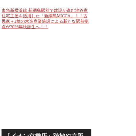
公表！！
東急新横浜線 新綱島駅前で建設が進む池谷家
住宅主屋を活用した「新綱島MICCA」！！古
民家＋2棟の木造商業施設による新たな駅前拠
点が2026年秋誕生へ！！