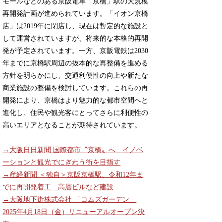
モールなどのある京阪電車「京橋」駅の大規模
再開発計画が進められています。「イオン京橋
店」は2019年に閉店し、現在は暫定的な施設と
して運営されていますが、将来的な本格的再開
発が予定されています。一方、京阪電鉄は2030
年までに京橋駅周辺の抜本的な再整備を進める
方針を明らかにし、交通利便性の向上や新たな
商業施設の整備を検討しています。これらの再
開発により、京橋はより魅力的な都市空間へと
進化し、住民や観光客にとってさらに利便性の
高いエリアとなることが期待されています。
→大阪日日新聞 国際都市〝京橋〟へ イノベ
ーションと観光でにぎわう街を目指す
→産経新聞 ＜独自＞京阪京橋駅、令和12年ま
でに再開発着工 高層ビルなど建設
→大阪地下街株式会社 「コムズガーデン」
2025年4月18日（金）リニューアルオープン決