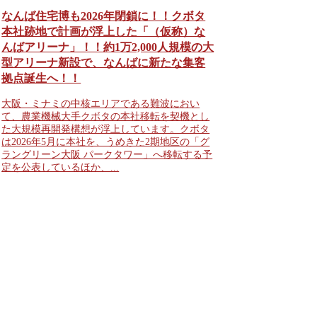
なんば住宅博も2026年閉鎖に！！クボタ
本社跡地で計画が浮上した「（仮称）な
んばアリーナ」！！約1万2,000人規模の大
型アリーナ新設で、なんばに新たな集客
拠点誕生へ！！
大阪・ミナミの中核エリアである難波におい
て、農業機械大手クボタの本社移転を契機とし
た大規模再開発構想が浮上しています。クボタ
は2026年5月に本社を、うめきた2期地区の「グ
ラングリーン大阪 パークタワー」へ移転する予
定を公表しているほか、...