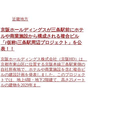
近畿地方
京阪ホールディングスが三条駅前にホテ
ルや商業施設から構成される複合ビル
「(仮称)三条駅周辺プロジェクト」を公
表！！
京阪ホールディングス株式会社（京阪HD）は、
京都市東山区に位置する京阪本線三条駅東側の
自社所有地で、ホテルや商業施設を含む複合ビ
ルの建設計画を発表しました。このプロジェク
トでは、地上6階・地下2階建て、高さ25メート
ルの建物を2029年ま...