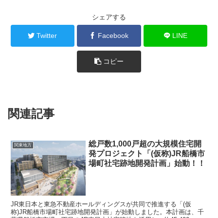
シェアする
Twitter
Facebook
LINE
コピー
関連記事
総戸数1,000戸超の大規模住宅開
関東地方
発プロジェクト「(仮称)JR船橋市
場町社宅跡地開発計画」始動！！
JR東日本と東急不動産ホールディングスが共同で推進する「(仮
称)JR船橋市場町社宅跡地開発計画」が始動しました。本計画は、千