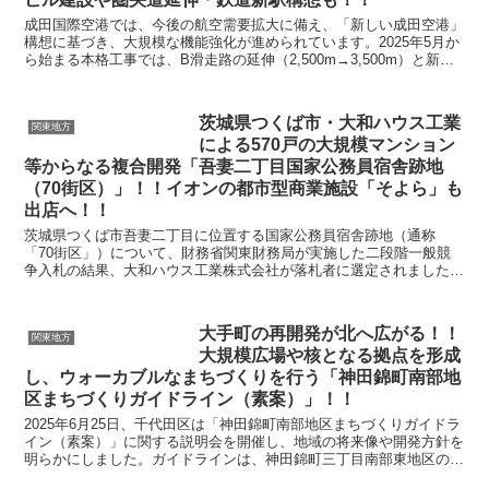
成田国際空港では、今後の航空需要拡大に備え、「新しい成田空港」
構想に基づき、大規模な機能強化が進められています。2025年5月か
ら始まる本格工事では、B滑走路の延伸（2,500m→3,500m）と新た
なC滑走路（3,500m）の建設、新た...
茨城県つくば市・大和ハウス工業
関東地方
による570戸の大規模マンション
等からなる複合開発「吾妻二丁目国家公務員宿舎跡地
（70街区）」！！イオンの都市型商業施設「そよら」も
出店へ！！
茨城県つくば市吾妻二丁目に位置する国家公務員宿舎跡地（通称
「70街区」）について、財務省関東財務局が実施した二段階一般競
争入札の結果、大和ハウス工業株式会社が落札者に選定されました。
対象地は約5万3,866㎡に及ぶTX「つくば」駅近接の大...
大手町の再開発が北へ広がる！！
関東地方
大規模広場や核となる拠点を形成
し、ウォーカブルなまちづくりを行う「神田錦町南部地
区まちづくりガイドライン（素案）」！！
2025年6月25日、千代田区は「神田錦町南部地区まちづくりガイドラ
イン（素案）」に関する説明会を開催し、地域の将来像や開発方針を
明らかにしました。ガイドラインは、神田錦町三丁目南部東地区の再
開発準備組合の提案をもとに、千代田区がとりまと...