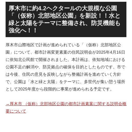
ンション街で「プロムナード
SANAA設計で神宮前交差点に
八番街」の建設が進む！！
新たな商業施設誕生へ！！
厚木市に約4.2ヘクタールの大規模な公園
「（仮称）北部地区公園」を新設！！水と
緑と太陽をテーマに整備され、防災機能も
強化へ！！
厚木市山際地区で計画が進められている「（仮称）北部地区公
園」について、都市計画変更素案の住民説明会が2025年4月16日
に依知北公民館で開催されました。本計画は、依知地域における
公園不足の解消や、防災拠点の確保を目的としたものです。市で
は今後、住民の意見を反映しながら整備計画を進めていく方針
で、公園は「水と緑と太陽」をテーマに、多世代が集い憩う場所
として2025年度から段階的に事業が進められる予定です。
→厚木市 （仮称）北部地区公園の都市計画素案に関する説明会概
要について