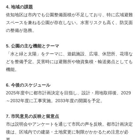
4. 地域の課題
依知地区は市内でも公園整備面積が不足しており、特に広域避難
スペースを兼ねる公園が存在しない。水害リスクも高く、防災面
の整備が急務。
5. 公園の主な機能とテーマ
「水と緑と太陽」をテーマに、遊戯施設、広場、休憩所、花壇な
どを整備予定。災害時には避難所や物資集積・輸送拠点としても
機能。
6. 今後のスケジュール
2025年度中に都市計画決定を目指し、設計・用地取得後、2029
～2032年度に工事実施。2033年度の開園を予定。
7. 市民意見の反映と留意点
市は説明会やアンケートを通じて市民の声を反映。都市計画決定
後は、区域内での建築・土地変更に制限がかかるため注意が必
要。