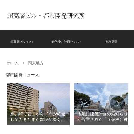
超高層ビル・都市開発研究所
超高層ビルリスト
建設中／計画中リスト
都市開発
ホーム
関東地方
都市開発ニュース
新川崎で着工から13年が経過
現地に建築計画のお知らせ板
してもまだまだ建設が続く
が設置された「（仮称）神宮
「クレストプライムレジデン
前六丁目八角館建替計
ス」！！2,500戸超の巨大マ
画」！！妹島和世氏率いる