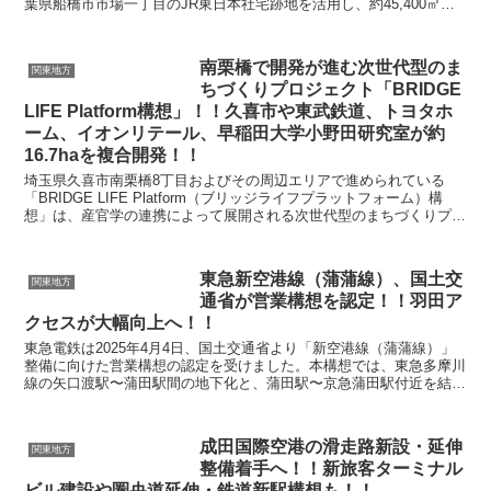
葉県船橋市市場一丁目のJR東日本社宅跡地を活用し、約45,400㎡の
敷地に1,000戸超の住宅や商業施設を整備する...
南栗橋で開発が進む次世代型のま
関東地方
ちづくりプロジェクト「BRIDGE
LIFE Platform構想」！！久喜市や東武鉄道、トヨタホ
ーム、イオンリテール、早稲田大学小野田研究室が約
16.7haを複合開発！！
埼玉県久喜市南栗橋8丁目およびその周辺エリアで進められている
「BRIDGE LIFE Platform（ブリッジライフプラットフォーム）構
想」は、産官学の連携によって展開される次世代型のまちづくりプロ
ジェクトです。 久喜市、東武鉄道...
東急新空港線（蒲蒲線）、国土交
関東地方
通省が営業構想を認定！！羽田ア
クセスが大幅向上へ！！
東急電鉄は2025年4月4日、国土交通省より「新空港線（蒲蒲線）」
整備に向けた営業構想の認定を受けました。本構想では、東急多摩川
線の矢口渡駅〜蒲田駅間の地下化と、蒲田駅〜京急蒲田駅付近を結ぶ
約0.8kmの新設連絡線「新空港線」の整備を計画...
成田国際空港の滑走路新設・延伸
関東地方
整備着手へ！！新旅客ターミナル
ビル建設や圏央道延伸・鉄道新駅構想も！！