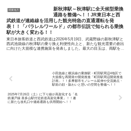
新秋津駅～秋津駅に全天候型乗換
関東地方
通路を整備へ！！JR東日本と西
武鉄道が連絡線を活用した観光特急の直通運転を発
表！！「パラレルワールド」の都市伝説で知られる乗換
駅が大きく変わる！！
東日本旅客鉄道と西武鉄道は2026年5月19日、武蔵野線の新秋津駅と
西武池袋線の秋津駅の乗り換え利便性向上と、新たな観光需要の創出
に向けた大規模な連携施策を発表しました。最大の目玉は、両駅を結
ぶ全天候型の乗換通路の整備と、これまで車両搬入...
小田急線と横浜線の乗換駅・町田駅周辺4地区で
大規模な再開発や開発推進「町田駅周辺開発推進
計画」！！多摩都市モノレール延伸や交流拠点・
駅前の顔・賑わいと憩いの空間を整備へ！！
2025年7月26日（土）に下り線が高架化する「名
鉄瀬戸線 喜多山駅付近鉄道高架化事業」！！遂
に新たな改札口や連絡通路も供用開始へ！！