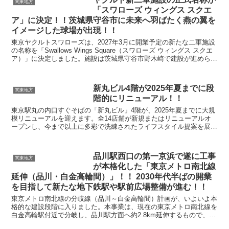
関東地方
「スワローズ ウィングス スクエ
ア」に決定！！茨城県守谷市に未来へ羽ばたく燕の翼を
イメージした球場が出現！！
東京ヤクルトスワローズは、2027年3月に開業予定の新たな二軍施設
の名称を「Swallows Wings Square（スワローズ ウィングス スクエ
ア）」に決定しました。施設は茨城県守谷市野木崎で建設が進められ
ており、「未来へ羽ばたく燕...
新丸ビル4階が2025年夏までに段
関東地方
階的にリニューアル！！
東京駅丸の内口すぐそばの「新丸ビル」4階が、2025年夏までに大規
模リニューアルを迎えます。全14店舗が新規またはリニューアルオ
ープンし、今まで以上に多彩で洗練されたライフスタイル提案を展
開。ファッション、インテリア、雑貨、アート、アウト...
品川駅西口の第一京浜で遂に工事
関東地方
が本格化した「東京メトロ南北線
延伸（品川・白金高輪間）」！！ 2030年代半ばの開業
を目指して新たな地下鉄駅や駅前広場整備が進む！！
東京メトロ南北線の分岐線（品川～白金高輪間）計画が、いよいよ本
格的な建設段階に入りました。本事業は、現在の東京メトロ南北線を
白金高輪駅付近で分岐し、品川駅方面へ約2.8km延伸するもので、う
ち約2.5kmは地下トンネルとして整備されます。...