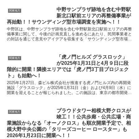
中野サンプラザ跡地を含む中野駅
関東地方
新北口駅前エリアの再整備事業が
再始動！！サウンディング型市場調査を実施へ！！
中野区は、中野サンプラザ跡地を含む中野駅新北口駅前エリアの再整
備事業に関して、今後の計画見直しを進めるにあたり、民間事業者と
の対話を通じて意見やアイデアを収集する「サウンディング型市場調
査」を実施すると発表しました。 この取り組みは...
「虎ノ門ヒルズ グラスロック」
関東地方
が2025年1月31日と4月９日に段
階的に開業！隣接エリアでは「虎ノ門3丁目プロジェク
ト」も始動へ！
2025年1月27日、森ビル株式会社が推進する虎ノ門ヒルズ内の再開発
施設「グラスロック」が2025年1月31日（金）および4月9日（水）に
開業を迎えることが報じられました。この施設は、東京の都市開発に
おける大規模な取り組みの集大成として、...
プラウドタワー相模大野クロスが
関東地方
竣工！！公共歩廊・公共広場・商
業施設からなる「オーノクロス」も順次開業予定で、相
模大野中央公園の「タリーズコーヒー ロースター」も
2026年1月23日に開業へ！！