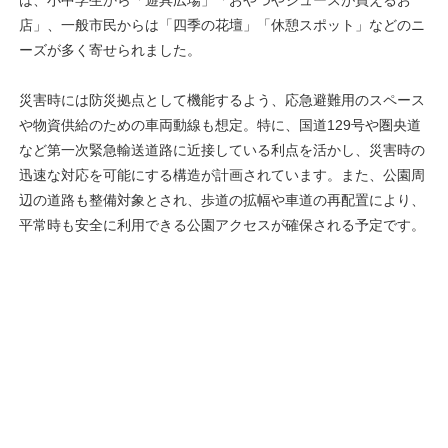
店」、一般市民からは「四季の花壇」「休憩スポット」などのニ
ーズが多く寄せられました。
災害時には防災拠点として機能するよう、応急避難用のスペース
や物資供給のための車両動線も想定。特に、国道129号や圏央道
など第一次緊急輸送道路に近接している利点を活かし、災害時の
迅速な対応を可能にする構造が計画されています。また、公園周
辺の道路も整備対象とされ、歩道の拡幅や車道の再配置により、
平常時も安全に利用できる公園アクセスが確保される予定です。