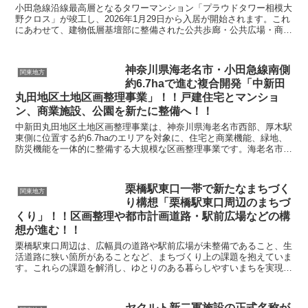
小田急線沿線最高層となるタワーマンション「プラウドタワー相模大
野クロス」が竣工し、2026年1月29日から入居が開始されます。これ
にあわせて、建物低層基壇部に整備された公共歩廊・公共広場・商業
施設からなる複合施設「オーノクロス」も順次開業...
神奈川県海老名市・小田急線南側
関東地方
約6.7haで進む複合開発「中新田
丸田地区土地区画整理事業」！！戸建住宅とマンショ
ン、商業施設、公園を新たに整備へ！！
中新田丸田地区土地区画整理事業は、神奈川県海老名市西部、厚木駅
東側に位置する約6.7haのエリアを対象に、住宅と商業機能、緑地、
防災機能を一体的に整備する大規模な区画整理事業です。海老名市都
市マスタープランでは「地域交流拠点」として位置付...
栗橋駅東口一帯で新たなまちづく
関東地方
り構想「栗橋駅東口周辺のまちづ
くり」！！区画整理や都市計画道路・駅前広場などの構
想が進む！！
栗橋駅東口周辺は、広幅員の道路や駅前広場が未整備であること、生
活道路に狭い箇所があることなど、まちづくり上の課題を抱えていま
す。これらの課題を解消し、ゆとりのある暮らしやすいまちを実現す
るため、久喜市は地元区長や商店街代表者で構成される「...
ヤクルト新二軍施設の正式名称が