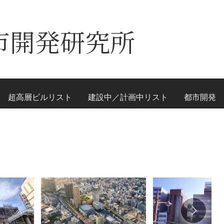
市開発研究所
超高層ビルリスト
建設中／計画中リスト
都市開発