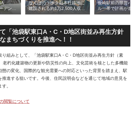
A
長崎駅前の県営バス
なんばのクボタ旧本社跡地に
ガーデン
ル一帯で計画が進む
建設される約1万2,500人収容
仮称）フ
地区第一種市街地再
の多目的アリーナ「（仮称）
仮称）ホ
業」！！バスターミ
Kubota LaLa arena」！！街
年夏時点建
としたホテル・商業
区名称は「Kubota field（クボ
のほか子
スを備える新たな交
タフィールド）」に決定！！
て「池袋駅東口A・C・D地区街並み再生方針
複合施設
拠点を形成へ！！
なまちづくりを推進へ！！
取り組みとして、「池袋駅東口A・C・D地区街並み再生方針（素
び、老朽化建築物の更新や防災性の向上、文化芸術を核とした多機能
動態の変化、国際的な観光需要への対応といった背景を踏まえ、駅
を推進する狙いです。今後、住民説明会などを通じて地域の意見を
ます。
）の閲覧について