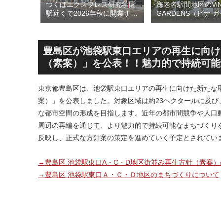
のひとつ
つくばエクスプレス研究学園
海老名駅間地区のViN
ン海老名
駅近くで2026年秋に開業する
GARDENS（ビナ 
26年5月
高架下商業施設「寿横
ズ）で建設中の「（
建て替えに
丁」！！とりせん研究学園店
ァミリー棟」と「（
！！
跡地の開発計画や商業ビル建
テル温浴棟」2026
設進行などにより駅前商業地
設状況！！天然温泉
豊島区が池袋駅東口エリアの再生に向け
が形成へ！！
育て・ペット関連の
（素案）」を公表！！魅力的で持続可能
の建設が進む！！
東京都豊島区は、池袋駅東口エリアの再生に向けた新たな
案）」を公表しました。対象区域は約23ヘクタールに及
な都市空間の形成を目指します。近年の都市間競争や人口
周辺の再編を通じて、より魅力的で持続可能なまちづくり
反映し、正式な方針案の策定を進めていく予定とされてい
→豊島区 池袋駅東口A・C・D地区街並み再生方針（素案
→豊島区 池袋駅東口Ａ・Ｃ・Ｄ地区のまちづくりについて