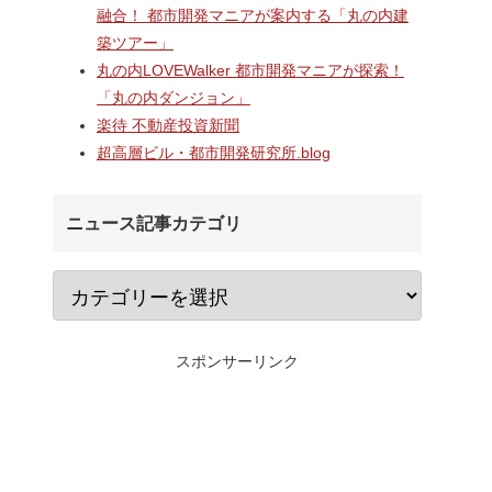
ターミナ
2階中央改札口やホームドア
村岡・深沢地区エリ
融合！ 都市開発マニアが案内する「丸の内建
「大黒町
が本格供用開始された「相鉄
するショッピングセ
築ツアー」
開発事
線海老名駅改良工事」！！駅
「MCUD・HASEKO R
ナルを核
機能強化で神奈川県央の交通
倉梶原」！！2026年
丸の内LOVEWalker 都市開発マニアが探索！
・オフィ
拠点が進化！！
にカインズ、9月1
「丸の内ダンジョン」
通・都市
が開業へ！！
楽待 不動産投資新聞
超高層ビル・都市開発研究所.blog
ニュース記事カテゴリ
スポンサーリンク