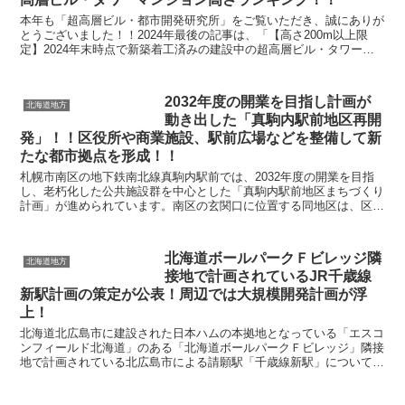
本年も「超高層ビル・都市開発研究所」をご覧いただき、誠にありが
とうございました！！2024年最後の記事は、「【高さ200m以上限
定】2024年末時点で新築着工済みの建設中の超高層ビル・タワーマ
ンション高さランキング！」です。 本記事...
2032年度の開業を目指し計画が
北海道地方
動き出した「真駒内駅前地区再開
発」！！区役所や商業施設、駅前広場などを整備して新
たな都市拠点を形成！！
札幌市南区の地下鉄南北線真駒内駅前では、2032年度の開業を目指
し、老朽化した公共施設群を中心とした「真駒内駅前地区まちづくり
計画」が進められています。南区の玄関口に位置する同地区は、区役
所や区民センターなどの行政・公共施設が集積している...
北海道ボールパークＦビレッジ隣
北海道地方
接地で計画されているJR千歳線
新駅計画の策定が公表！周辺では大規模開発計画が浮
上！
北海道北広島市に建設された日本ハムの本拠地となっている「エスコ
ンフィールド北海道」のある「北海道ボールパークＦビレッジ」隣接
地で計画されている北広島市による請願駅「千歳線新駅」について、
労務賃金や資材の高騰により工事費が増加傾向にあったこ...