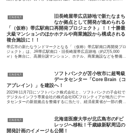
圏内にランクインし、これら3都市は前年より順位を上...
旧長崎屋帯広店跡地で新たなまち
北海道地方
なか拠点として開発が進められる
「（仮称）帯広駅南口再開発プロジェクト」！！十勝最
大級マンションのほかホテルや商業施設から構成される
複合施設に！！
帯広市の新たなランドマークとなる「（仮称）帯広駅南口再開発プロ
ジェクト」は、JR帯広駅南口・旧長崎屋帯広店跡地（約2万5,000
㎡）を舞台に、高層分譲マンション、ホテル、商業施設などを整備す
る大規模複合開発です。 事業主は登寿ホール...
ソフトバンクが苫小牧市に超弩級
北海道地方
データセンター「Core Brain（コ
アブレイン）」を建設へ！
2023年11月7日にソフトバンク株式会社と、ソフトバンクの子会社で
デジタルインフラ専業会社の株式会社IDCフロンティアが地方にデー
タセンターの新規拠点を整備するに当たり、経済産業省が一部の費用
を支援する令和5年度「データセンター地方拠点...
北海道医療大学が北広島市のFビ
北海道地方
レッジへ移転！千歳線新駅周辺の
開発計画のイメージも公開！