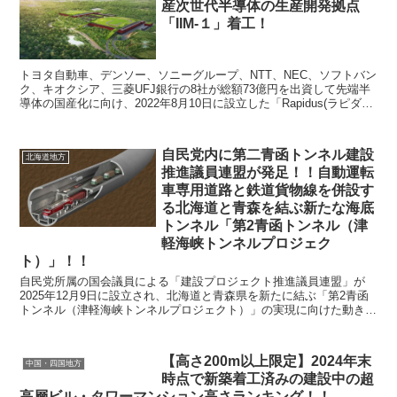
産次世代半導体の生産開発拠点
「IIM-１」着工！
トヨタ自動車、デンソー、ソニーグループ、NTT、NEC、ソフトバン
ク、キオクシア、三菱UFJ銀行の8社が総額73億円を出資して先端半
導体の国産化に向け、2022年8月10日に設立した「Rapidus(ラピダス)
株式会社」の最先端半導体の生...
自民党内に第二青函トンネル建設
北海道地方
推進議員連盟が発足！！自動運転
車専用道路と鉄道貨物線を併設す
る北海道と青森を結ぶ新たな海底
トンネル「第2青函トンネル（津
軽海峡トンネルプロジェク
ト）」！！
自民党所属の国会議員による「建設プロジェクト推進議員連盟」が
2025年12月9日に設立され、北海道と青森県を新たに結ぶ「第2青函
トンネル（津軽海峡トンネルプロジェクト）」の実現に向けた動きが
本格化します。総工費約7,200億円規模の国家級...
【高さ200m以上限定】2024年末
中国・四国地方
時点で新築着工済みの建設中の超
高層ビル・タワーマンション高さランキング！！