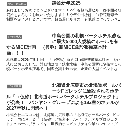
謹賀新年2025
中国・四国地方
あけましておめでとうございます！！本年も超高層ビル・都市開発研
究所をよろしくお願いいたします！！今年の目標は、47都道府県全
制覇を完了させることです。超高層ビルリストも地道に作っていきま
すので、よろしくお願いいたします😊
中島公園の札幌パークホテル跡地
北海道地方
に最大5,000人規模のホールを有
するMICE計画「（仮称）新MICE施設整備基本計
画」！！
札幌市は2025年9月8日、「（仮称）新MICE施設整備基本計画」を正
式に公表しました。計画地は地下鉄南北線・中島公園駅に隣接する札
幌パークホテル跡地で、国際会議や展示会、企業の大型イベントな
ど、多様な催事に対応できる新しい都市拠点を整備...
北海道北広島市の北海道ボールパ
北海道地方
ークFビレッジに新設されるホテ
ル「（仮称）北海道ボールパークホテルプロジェクト」
が公表！！バンヤン・グループによる182室のホテルが
2027年秋に開業へ！！
株式会社エスコンは、北海道北広島市の「北海道ボールパークFビレ
ッジ」内における「（仮称）北海道ボールパークホテルプロジェク
ト」のホテルブランドを、世界的ホスピタリティ企業バンヤン・グル