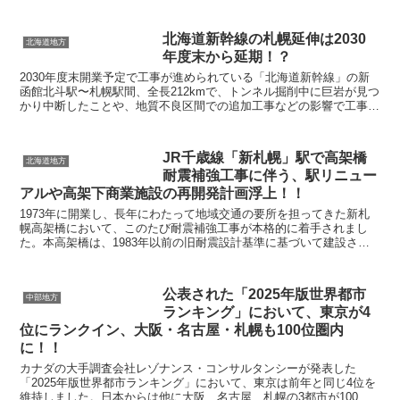
ープの展開する「DHAWA（ダーワ）」に決定しました。...
北海道新幹線の札幌延伸は2030
北海道地方
年度末から延期！？
2030年度末開業予定で工事が進められている「北海道新幹線」の新
函館北斗駅〜札幌駅間、全長212kmで、トンネル掘削中に巨岩が見つ
かり中断したことや、地質不良区間での追加工事などの影響で工事が
停滞しており、国土交通省が工事の遅れが最長4年...
JR千歳線「新札幌」駅で高架橋
北海道地方
耐震補強工事に伴う、駅リニュー
アルや高架下商業施設の再開発計画浮上！！
1973年に開業し、長年にわたって地域交通の要所を担ってきた新札
幌高架橋において、このたび耐震補強工事が本格的に着手されまし
た。本高架橋は、1983年以前の旧耐震設計基準に基づいて建設され
た構造物であり、国の定める通達により耐震補強の必要...
公表された「2025年版世界都市
中部地方
ランキング」において、東京が4
位にランクイン、大阪・名古屋・札幌も100位圏内
に！！
カナダの大手調査会社レゾナンス・コンサルタンシーが発表した
「2025年版世界都市ランキング」において、東京は前年と同じ4位を
維持しました。日本からは他に大阪、名古屋、札幌の3都市が100位