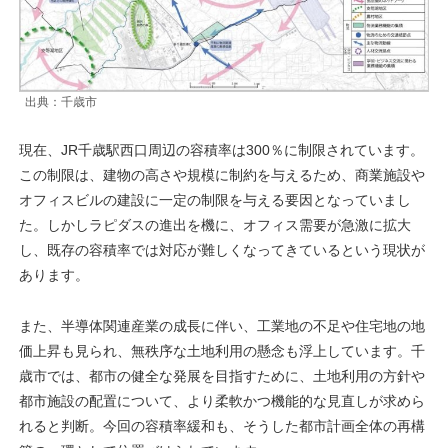
出典：千歳市
現在、JR千歳駅西口周辺の容積率は300％に制限されています。
この制限は、建物の高さや規模に制約を与えるため、商業施設や
オフィスビルの建設に一定の制限を与える要因となっていまし
た。しかしラピダスの進出を機に、オフィス需要が急激に拡大
し、既存の容積率では対応が難しくなってきているという現状が
あります。
また、半導体関連産業の成長に伴い、工業地の不足や住宅地の地
価上昇も見られ、無秩序な土地利用の懸念も浮上しています。千
歳市では、都市の健全な発展を目指すために、土地利用の方針や
都市施設の配置について、より柔軟かつ機能的な見直しが求めら
れると判断。今回の容積率緩和も、そうした都市計画全体の再構