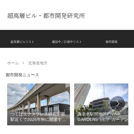
超高層ビル・都市開発研究所
超高層ビルリスト
建設中／計画中リスト
都市開発
ホーム
北海道地方
都市開発ニュース
つくばエクスプレス研究学園
海老名駅間地区のViNA
駅近くで2026年秋に開業する
GARDENS（ビナ ガーデン
高架下商業施設「寿横
ズ）で建設中の「（仮称）フ
丁」！！とりせん研究学園店
ァミリー棟」と「（仮称）ホ