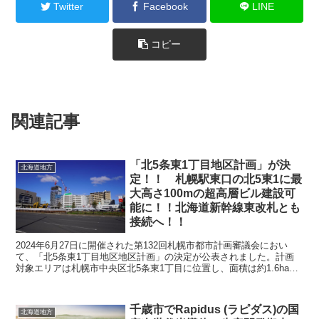
Twitter
Facebook
LINE
コピー
関連記事
「北5条東1丁目地区計画」が決
北海道地方
定！！ 札幌駅東口の北5東1に最
大高さ100mの超高層ビル建設可
能に！！北海道新幹線東改札とも
接続へ！！
2024年6月27日に開催された第132回札幌市都市計画審議会におい
て、「北5条東1丁目地区地区計画」の決定が公表されました。計画
対象エリアは札幌市中央区北5条東1丁目に位置し、面積は約1.6ha。
JR札幌駅に近接し、北海道新幹線の東改札...
千歳市でRapidus (ラピダス)の国
北海道地方