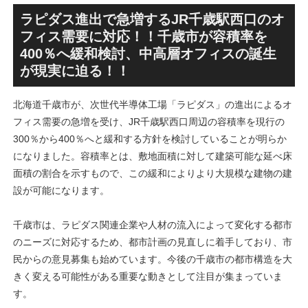
跡地の開発計画や商業ビル建
テル温浴棟」2026年夏時点建
設進行などにより駅前商業地
設状況！！天然温泉のほか子
ラピダス進出で急増するJR千歳駅西口のオ
が形成へ！！
育て・ペット関連の複合施設
フィス需要に対応！！千歳市が容積率を
の建設が進む！！
400％へ緩和検討、中高層オフィスの誕生
が現実に迫る！！
北海道千歳市が、次世代半導体工場「ラピダス」の進出によるオ
フィス需要の急増を受け、JR千歳駅西口周辺の容積率を現行の
300％から400％へと緩和する方針を検討していることが明らか
になりました。容積率とは、敷地面積に対して建築可能な延べ床
面積の割合を示すもので、この緩和によりより大規模な建物の建
設が可能になります。
千歳市は、ラピダス関連企業や人材の流入によって変化する都市
のニーズに対応するため、都市計画の見直しに着手しており、市
民からの意見募集も始めています。今後の千歳市の都市構造を大
きく変える可能性がある重要な動きとして注目が集まっていま
す。