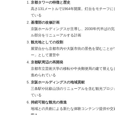
京都タワーの特徴と歴史
高さ131メートルで1964年開業。灯台をモチー
ている
基壇部の改修計画
京阪ホールディングスが主導し、2030年代半ばの
ル部分をリニューアルする計画
観光地としての役割
展望台から京都市内や大阪市街の景色を望むことが
ー」として運営中
京都駅周辺の再開発
京都市立芸術大学の移転や中央郵便局の建て替えな
進められている
京阪ホールディングスの地域貢献
三条駅や比叡山頂のリニューアルを含む観光プロジ
ている
持続可能な観光の推進
地域との共創による新たな体験コンテンツ提供や交
図る