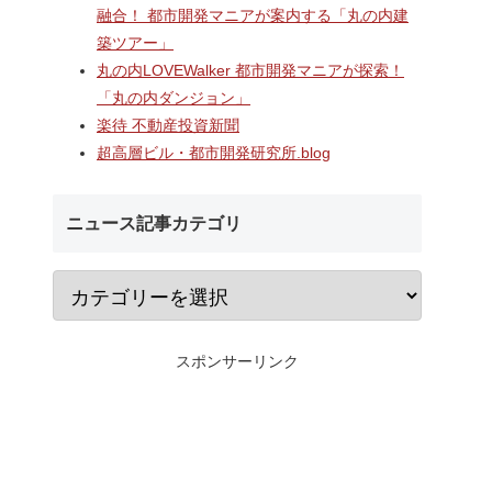
A
長崎駅前の県営バス
なんばのクボタ旧本社跡地に
融合！ 都市開発マニアが案内する「丸の内建
ガーデン
ル一帯で計画が進む
建設される約1万2,500人収容
築ツアー」
仮称）フ
地区第一種市街地再
の多目的アリーナ「（仮称）
仮称）ホ
業」！！バスターミ
Kubota LaLa arena」！！街
丸の内LOVEWalker 都市開発マニアが探索！
年夏時点建
としたホテル・商業
区名称は「Kubota field（クボ
「丸の内ダンジョン」
のほか子
スを備える新たな交
タフィールド）」に決定！！
楽待 不動産投資新聞
複合施設
拠点を形成へ！！
超高層ビル・都市開発研究所.blog
ニュース記事カテゴリ
スポンサーリンク