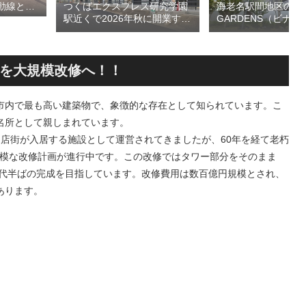
つくばエクスプレス研究学園
海老名駅間地区のViN
動線とな
駅近くで2026年秋に開業する
GARDENS（ビナ 
デッ
高架下商業施設「寿横
ズ）で建設中の「（
頃の開通を
丁」！！とりせん研究学園店
ァミリー棟」と「（
ージを公
跡地の開発計画や商業ビル建
テル温浴棟」2026
設進行などにより駅前商業地
設状況！！天然温泉
を大規模改修へ！！
が形成へ！！
育て・ペット関連の
の建設が進む！！
市内で最も高い建築物で、象徴的な存在として知られています。こ
光名所として親しまれています。
店街が入居する施設として運営されてきましたが、60年を経て老朽
規模な改修計画が進行中です。この改修ではタワー部分をそのまま
年代半ばの完成を目指しています。改修費用は数百億円規模とされ、
あります。