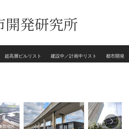
市開発研究所
超高層ビルリスト
建設中／計画中リスト
都市開発
東部地区