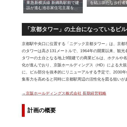
された
東急新横浜線 新綱島駅前で建
を結ぶ新たな歩行者
川線およ
設が進む池谷家住宅主屋を活
る「大阪城公園接続
）」！！
用した「新綱島MICCA」！！
キ」！！2028年春
港線整備
古民家＋2棟の木造商業施設
目指しデザインイメ
セスを強
による新たな駅前拠点が2026
表！！
年秋誕生へ！！
「京都タワー」の土台になっているビル
京都駅中央口に位置する「ニデック京都タワー」は、京都
のタワーは高さ131メートルで、1964年の開業以来、観
タワーの土台となる地上9階建ての商業ビルは、ホテルや名
化が進んでおり、京阪ホールディングス（HD）による大
に、ビル部分を抜本的にリニューアルする予定で、2030
集客力を高めると同時に京都駅周辺の活性化を図る狙いが
→京阪ホールディングス株式会社 長期経営戦略
計画の概要