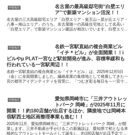
名古屋の最高級邸宅街“白壁エリ
中部地方
ア”で新築マンション活況！！
名古屋の三大高級邸宅エリア「白壁エリア・覚王山～星が丘エリア・
八事～南山エリア」のうち、名古屋随一の高級住宅地として名高い
「白壁エリア」で新築マンション建設が相次いでいます。白壁エリア
の大まかな位置は、東を国道19号、南を外堀通り、西から...
名鉄一宮駅直結の複合商業ビル
中部地方
「イチ＊ビル」が全面開業！！i
ビルやμ PLAT一宮など駅前開発が進み、容積率緩和も
行われている一宮駅周辺！！
名鉄一宮駅直結の複合商業ビル「イチ＊ビル」は、2025年12月5日
（金）に全面開業しました。繊維産業の集積地として発展してきた一
宮の都市アイデンティティを背景に、「つむぎ彩る毎日を～一宮十色
～」をコンセプトとして掲げる本施設は、地下1階、...
愛知県岡崎市に「三井アウトレッ
中部地方
トパーク 岡崎」が2025年11月に
開業！！約180店舗が出店するほか、隣接地では岡崎本
宿駅西土地区画整理事業も進む！！
2025年11月、愛知県岡崎市に「三井アウトレットパーク 岡崎」が開
業します。三井不動産が手がけるこの新施設は、愛知県で初となる本
格的なアウトレットモールとして誕生し、約180店舗が出店予定で