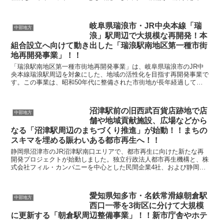
す。名鉄「本宿」駅から徒歩圏内に位置し、国道1...
岐阜県瑞浪市・JR中央本線「瑞
中部地方
浪」駅周辺で大規模な再開発！本
組合設立へ向けて動き出した「瑞浪駅南地区第一種市街
地再開発事業」！！
「瑞浪駅南地区第一種市街地再開発事業」は、岐阜県瑞浪市のJR中
央本線瑞浪駅周辺を対象にした、地域の活性化を目指す再開発事業で
す。この事業は、昭和50年代に整備された市街地が長年経過して老
朽化が進み、住民の高齢化や商店街のにぎわいの衰退とい...
沼津駅前の旧西武百貨店跡地で店
中部地方
舗や地域貢献施設、広場などから
なる「沼津駅周辺のまちづくり推進」が始動！！まちの
スキマを埋める賑わいある都市再生へ！！
静岡県沼津市のJR沼津駅南口エリアで、都市再生に向けた新たな再
開発プロジェクトが始動しました。独立行政法人都市再生機構と、株
式会社フィル・カンパニーを中心とした民間企業4社、および静岡県
沼津市が、2025年6月に「沼津駅周辺のまちづくり推...
愛知県知多市・名鉄常滑線朝倉駅
中部地方
西口一帯を3街区に分けて大規模
に更新する「朝倉駅周辺整備事業」！！新市庁舎やホテ