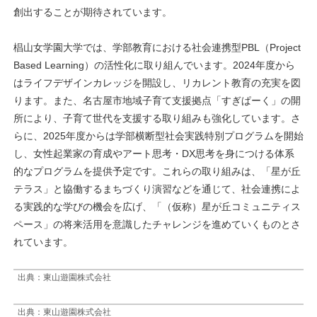
創出することが期待されています。
椙山女学園大学では、学部教育における社会連携型PBL（Project
Based Learning）の活性化に取り組んでいます。2024年度から
はライフデザインカレッジを開設し、リカレント教育の充実を図
ります。また、名古屋市地域子育て支援拠点「すぎぱーく」の開
所により、子育て世代を支援する取り組みも強化しています。さ
らに、2025年度からは学部横断型社会実践特別プログラムを開始
し、女性起業家の育成やアート思考・DX思考を身につける体系
的なプログラムを提供予定です。これらの取り組みは、「星が丘
テラス」と協働するまちづくり演習などを通じて、社会連携によ
る実践的な学びの機会を広げ、「（仮称）星が丘コミュニティス
ペース」の将来活用を意識したチャレンジを進めていくものとさ
れています。
出典：東山遊園株式会社
出典：東山遊園株式会社