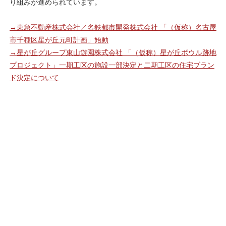
り組みが進められています。
→東急不動産株式会社／名鉄都市開発株式会社 「（仮称）名古屋
市千種区星が丘元町計画」始動
→星が丘グループ東山遊園株式会社 「（仮称）星が丘ボウル跡地
プロジェクト」一期工区の施設一部決定と二期工区の住宅ブラン
ド決定について