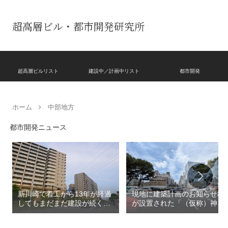
超高層ビル・都市開発研究所
超高層ビルリスト
建設中／計画中リスト
都市開発
ホーム
中部地方
都市開発ニュース
新川崎で着工から13年が経過
現地に建築計画のお知らせ板
してもまだまだ建設が続く
が設置された「（仮称）神宮
「クレストプライムレジデン
前六丁目八角館建替計
ス」！！2,500戸超の巨大マ
画」！！妹島和世氏率いる