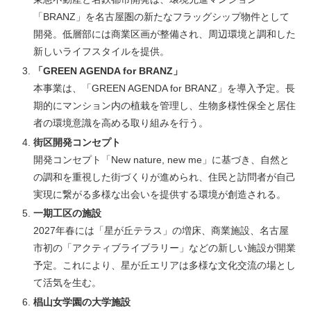
「BRANZ」を名古屋圏の新たなフラッグシップ物件として
開発。低層部には商業区画が整備され、周辺環境と調和した
新しいライフスタイルを提供。
「GREEN AGENDA for BRANZ」
本事業は、「GREEN AGENDA for BRANZ」を導入予定。長
期的にマンション内の植栽を管理し、生物多様性保全と居住
者の環境意識を高める取り組みを行う。
街区開発コンセプト
開発コンセプト「New nature, new me」に基づき、自然と
の調和を重視した街づくりが進められ、住民と訪問者が自己
実現に繋がる多様な出会いを提供する環境が創造される。
一期工区の施設
2027年春には「星が丘テラス」の増床、商業施設、名古屋
市初の「アクティブライブラリー」などの新しい施設が開業
予定。これにより、星が丘エリアは多様な文化交流の場とし
て活気を生む。
椙山女学園の大学施設