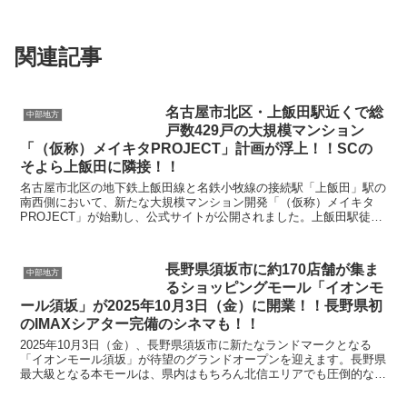
関連記事
名古屋市北区・上飯田駅近くで総
中部地方
戸数429戸の大規模マンション
「（仮称）メイキタPROJECT」計画が浮上！！SCの
そよら上飯田に隣接！！
名古屋市北区の地下鉄上飯田線と名鉄小牧線の接続駅「上飯田」駅の
南西側において、新たな大規模マンション開発「（仮称）メイキタ
PROJECT」が始動し、公式サイトが公開されました。上飯田駅徒歩
4分という利便性の高い立地に、総戸数429戸の大規...
長野県須坂市に約170店舗が集ま
中部地方
るショッピングモール「イオンモ
ール須坂」が2025年10月3日（金）に開業！！長野県初
のIMAXシアター完備のシネマも！！
2025年10月3日（金）、長野県須坂市に新たなランドマークとなる
「イオンモール須坂」が待望のグランドオープンを迎えます。長野県
最大級となる本モールは、県内はもちろん北信エリアでも圧倒的な規
模と魅力を誇る最新の商業施設です。須坂市中心部か...