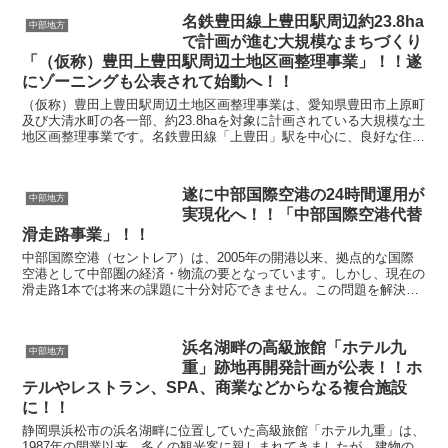
名鉄豊田線上豊田駅周辺約23.8ha
中部地方
で計画が進む大規模なまちづくり
「（仮称）豊田上豊田駅周辺土地区画整理事業」！！遂
にゾーニングも公表されて始動へ！！
（仮称）豊田上豊田駅周辺土地区画整理事業は、愛知県豊田市上原町
及び大清水町の各一部、約23.8haを対象に計画されている大規模な土
地区画整理事業です。名鉄豊田線「上豊田」駅を中心に、良好な住宅
地の形成と交通結節機能の強化を柱とした新たなま...
遂に中部国際空港の24時間運用が
中部地方
実現化へ！！「中部国際空港代替
滑走路事業」！！
中部国際空港（セントレア）は、2005年の開港以来、拠点的な国際
空港として中部圏の経済・物流の要となっています。しかし、現在の
滑走路1本では将来の課題に十分対応できません。この問題を解決す
るための 「代替滑走路事業」 が、令和6年度（20...
浜名湖畔の高級旅館「ホテル九
中部地方
重」跡地再開発計画が公表！！ホ
テルやレストラン、SPA、商業などからなる複合施設
に！！
静岡県浜松市の浜名湖畔に位置していた高級旅館「ホテル九重」は、
1987年の開業以来、多くの観光客に親しまれてきましたが、建物の