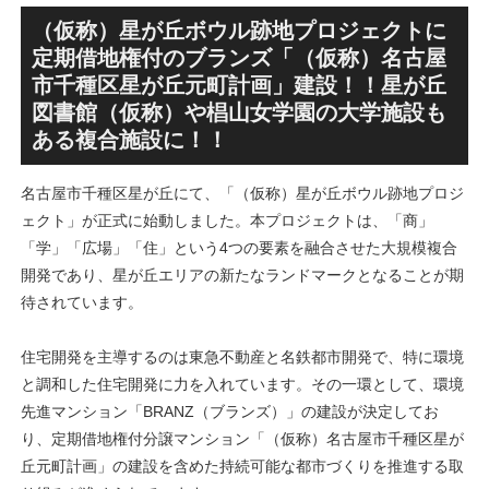
ンション街で「プロムナード
SANAA設計で神宮前交差点に
八番街」の建設が進む！！
新たな商業施設誕生へ！！
（仮称）星が丘ボウル跡地プロジェクトに
定期借地権付のブランズ「（仮称）名古屋
市千種区星が丘元町計画」建設！！星が丘
図書館（仮称）や椙山女学園の大学施設も
ある複合施設に！！
名古屋市千種区星が丘にて、「（仮称）星が丘ボウル跡地プロジ
ェクト」が正式に始動しました。本プロジェクトは、「商」
「学」「広場」「住」という4つの要素を融合させた大規模複合
開発であり、星が丘エリアの新たなランドマークとなることが期
待されています。
住宅開発を主導するのは東急不動産と名鉄都市開発で、特に環境
と調和した住宅開発に力を入れています。その一環として、環境
先進マンション「BRANZ（ブランズ）」の建設が決定してお
り、定期借地権付分譲マンション「（仮称）名古屋市千種区星が
丘元町計画」の建設を含めた持続可能な都市づくりを推進する取