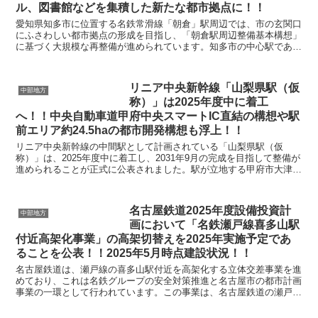
ル、図書館などを集積した新たな都市拠点に！！
愛知県知多市に位置する名鉄常滑線「朝倉」駅周辺では、市の玄関口
にふさわしい都市拠点の形成を目指し、「朝倉駅周辺整備基本構想」
に基づく大規模な再整備が進められています。知多市の中心駅である
朝倉駅は、1日あたり6,522人が利用する市内最多の...
リニア中央新幹線「山梨県駅（仮
中部地方
称）」は2025年度中に着工
へ！！中央自動車道甲府中央スマートIC直結の構想や駅
前エリア約24.5haの都市開発構想も浮上！！
リニア中央新幹線の中間駅として計画されている「山梨県駅（仮
称）」は、2025年度中に着工し、2031年9月の完成を目指して整備が
進められることが正式に公表されました。駅が立地する甲府市大津町
周辺では、中央自動車道甲府中央スマートIC（仮称...
名古屋鉄道2025年度設備投資計
中部地方
画において「名鉄瀬戸線喜多山駅
付近高架化事業」の高架切替えを2025年実施予定であ
ることを公表！！2025年5月時点建設状況！！
名古屋鉄道は、瀬戸線の喜多山駅付近を高架化する立体交差事業を進
めており、これは名鉄グループの安全対策推進と名古屋市の都市計画
事業の一環として行われています。この事業は、名古屋鉄道の瀬戸線
において、約1.9キロメートルの区間で高架化を行い、...