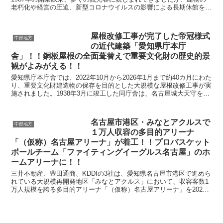
老朽化や経営の圧迫、新型コロナウイルスの影響による長期休館を経
て、2021年10月に営業を終了しました。遠州鉄道...
屋根改修工事が完了した帝冠様式
中部地方
の近代建築「愛知県庁本庁
舎」！！銅板屋根の全面葺替えで重要文化財の歴史的景
観がよみがえる！！
愛知県庁本庁舎では、2022年10月から2026年1月まで約40カ月にわた
り、重要文化財建造物の保存を目的とした大規模な屋根改修工事が実
施されました。1938年3月に竣工した同庁舎は、名古屋城大天守を思
わせる城郭風の屋根を戴く帝冠様式の代...
名古屋市港区・みなとアクルスで
中部地方
１万人収容の多目的アリーナ
「（仮称）名古屋アリーナ」が着工！！プロバスケット
ボールチーム「ファイティングイーグルス名古屋」のホ
ームアリーナに！！
三井不動産、豊田通商、KDDIの3社は、愛知県名古屋市港区で進めら
れている大規模再開発地区「みなとアクルス」において、収容客数1
万人規模を誇る多目的アリーナ「（仮称）名古屋アリーナ」を2025
年8月27日に正式に着工したことを公表しました...