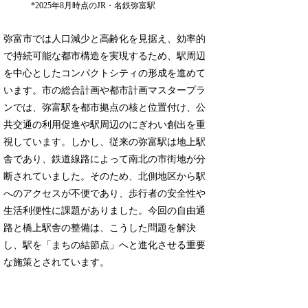
*2025年8月時点のJR・名鉄弥富駅
弥富市では人口減少と高齢化を見据え、効率的
で持続可能な都市構造を実現するため、駅周辺
を中心としたコンパクトシティの形成を進めて
います。市の総合計画や都市計画マスタープラ
ンでは、弥富駅を都市拠点の核と位置付け、公
共交通の利用促進や駅周辺のにぎわい創出を重
視しています。しかし、従来の弥富駅は地上駅
舎であり、鉄道線路によって南北の市街地が分
断されていました。そのため、北側地区から駅
へのアクセスが不便であり、歩行者の安全性や
生活利便性に課題がありました。今回の自由通
路と橋上駅舎の整備は、こうした問題を解決
し、駅を「まちの結節点」へと進化させる重要
な施策とされています。