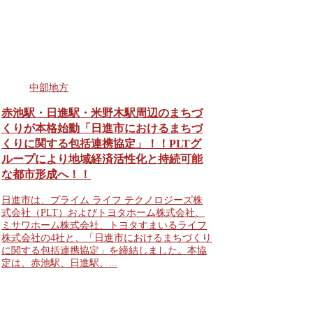
中部地方
赤池駅・日進駅・米野木駅周辺のまちづ
くりが本格始動「日進市におけるまちづ
くりに関する包括連携協定」！！PLTグ
ループにより地域経済活性化と持続可能
な都市形成へ！！
日進市は、プライム ライフ テクノロジーズ株
式会社（PLT）およびトヨタホーム株式会社、
ミサワホーム株式会社、トヨタすまいるライフ
株式会社の4社と、「日進市におけるまちづくり
に関する包括連携協定」を締結しました。本協
定は、赤池駅、日進駅、...