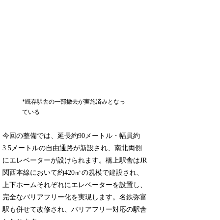
*既存駅舎の一部撤去が実施済みとなっ
ている
今回の整備では、延長約90メートル・幅員約
3.5メートルの自由通路が新設され、南北両側
にエレベーターが設けられます。橋上駅舎はJR
関西本線において約420㎡の規模で建設され、
上下ホームそれぞれにエレベーターを設置し、
完全なバリアフリー化を実現します。名鉄弥富
駅も併せて改修され、バリアフリー対応の駅舎