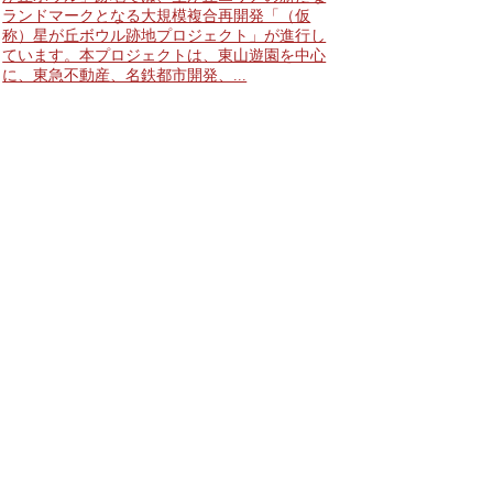
ランドマークとなる大規模複合再開発「（仮
称）星が丘ボウル跡地プロジェクト」が進行し
ています。本プロジェクトは、東山遊園を中心
に、東急不動産、名鉄都市開発、...