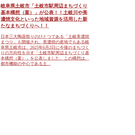
岐阜県土岐市「土岐市駅周辺まちづくり
基本構想（案）」が公表！！土岐川や美
濃焼文化といった地域資源を活用した新
たなまちづくりへ！！
日本三大陶器祭りのひとつである「土岐美濃焼
まつり」も開催され、美濃焼の産地でもある岐
阜県土岐市は、2025年6月2日に今後のまちづく
りの方向性を示す「土岐市駅周辺まちづくり基
本構想（案）」を公表しました。この構想は、
都市機能の中心である土...