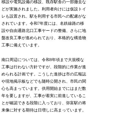
移設や電気設備の移設、既存駅舎の一部撤去な
どが実施されました。利用者向けには仮設トイ
レも設置され、駅を利用する市民への配慮がな
されています。令和7年度には、名鉄線路の移
設や自由通路北口工事ヤードの整備、さらに地
盤改良工事が進められており、本格的な構造物
工事に備えています。
南口周辺については、令和8年頃まで大規模な
工事は行わない方針ですが、段階的に作業が進
められる計画です。こうした進捗は市の広報誌
や現地掲示板などでも随時公開され、市民の関
心も高まっています。供用開始までにはまだ数
年を要しますが、工事が着実に前進しているこ
とが確認できる段階に入っており、弥富駅の将
来像に対する期待は日増しに高まっています。