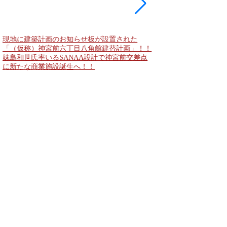
現地に建築計画のお知らせ板が設置された
東急新横浜線 新綱島
「（仮称）神宮前六丁目八角館建替計画」！！
住宅主屋を活用した「新
妹島和世氏率いるSANAA設計で神宮前交差点
民家＋2棟の木造商業
に新たな商業施設誕生へ！！
点が2026年秋誕生へ！