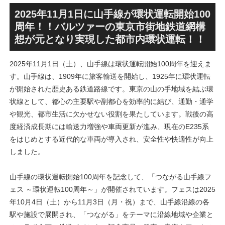
SANAA設計で神宮前交差点に
による新たな駅前拠点が2026
新たな商業施設誕生へ！！
年秋誕生へ！！
2025年11月1日に山手線が環状運転開始100
周年！！バルツァーの東京市街地鉄道網構
想が元となり実現した都市内環状運転！！
2025年11月1日（土）、山手線は環状運転開始100周年を迎えま
す。山手線は、1909年に旅客輸送を開始し、1925年に環状運転
が開始された歴史ある鉄道路線です。東京の山の手地域を結ぶ環
状線として、都心の主要駅や副都心を効率的に結び、通勤・通学
や観光、都市生活に欠かせない役割を果たしています。戦後の高
度経済成長期には輸送力増強や車両更新が進み、現在のE235系
をはじめとする近代的な車両が導入され、安全性や快適性が向上
しました。
山手線の環状運転開始100周年を記念して、「つながる山手線フ
ェス ～環状運転100周年～」が開催されています。フェスは2025
年10月4日（土）から11月3日（月・祝）まで、山手線沿線の各
駅や施設で展開され、「つながる」をテーマに沿線地域や企業と