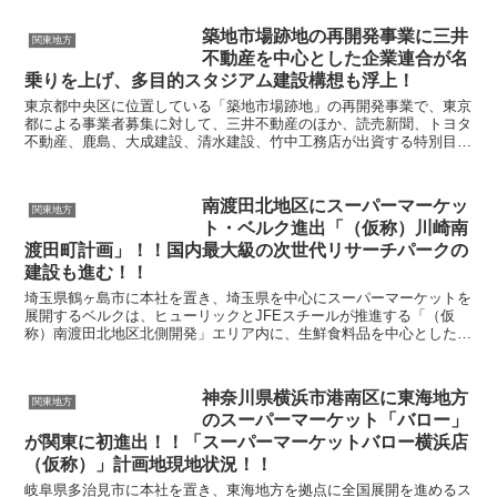
築地市場跡地の再開発事業に三井
関東地方
不動産を中心とした企業連合が名
乗りを上げ、多目的スタジアム建設構想も浮上！
東京都中央区に位置している「築地市場跡地」の再開発事業で、東京
都による事業者募集に対して、三井不動産のほか、読売新聞、トヨタ
不動産、鹿島、大成建設、清水建設、竹中工務店が出資する特別目的
会社(SPC)が名乗りを上げました。三井不動産を中心...
南渡田北地区にスーパーマーケッ
関東地方
ト・ベルク進出「（仮称）川崎南
渡田町計画」！！国内最大級の次世代リサーチパークの
建設も進む！！
埼玉県鶴ヶ島市に本社を置き、埼玉県を中心にスーパーマーケットを
展開するベルクは、ヒューリックとJFEスチールが推進する「（仮
称）南渡田北地区北側開発」エリア内に、生鮮食料品を中心とした商
業施設を新設する計画を明らかにしました。計画名称は「...
神奈川県横浜市港南区に東海地方
関東地方
のスーパーマーケット「バロー」
が関東に初進出！！「スーパーマーケットバロー横浜店
（仮称）」計画地現地状況！！
岐阜県多治見市に本社を置き、東海地方を拠点に全国展開を進めるス