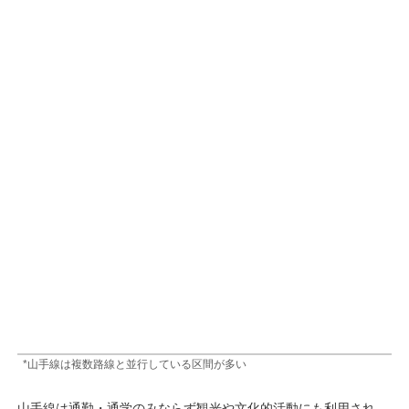
*山手線は複数路線と並行している区間が多い
山手線は通勤・通学のみならず観光や文化的活動にも利用され、