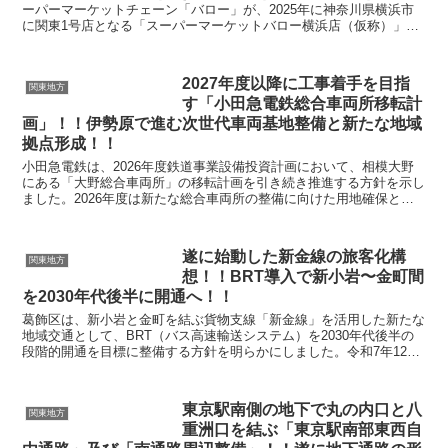
ーパーマーケットチェーン「バロー」が、2025年に神奈川県横浜市
に関東1号店となる「スーパーマーケットバロー横浜店（仮称）」を
出店することを発表しました。地場密着型ながら積極的...
2027年度以降に工事着手を目指
関東地方
す「小田急電鉄総合車両所移転計
画」！！伊勢原で進む次世代車両基地整備と新たな地域
拠点形成！！
小田急電鉄は、2026年度鉄道事業設備投資計画において、相模大野
にある「大野総合車両所」の移転計画を引き続き推進する方針を示し
ました。2026年度は新たな総合車両所の整備に向けた用地確保と詳
細設計を実施し、2027年度以降の工事着手に備え...
遂に始動した新金線の旅客化構
関東地方
想！！BRT導入で新小岩〜金町間
を2030年代後半に開通へ！！
葛飾区は、新小岩と金町を結ぶ貨物支線「新金線」を活用した新たな
地域交通として、BRT（バス高速輸送システム）を2030年代後半の
段階的開通を目標に整備する方針を明らかにしました。令和7年12月
15日に開催された地域交通政策推進特別委員会に...
東京駅南側の地下で丸の内口と八
関東地方
重洲口を結ぶ「東京駅南部東西自