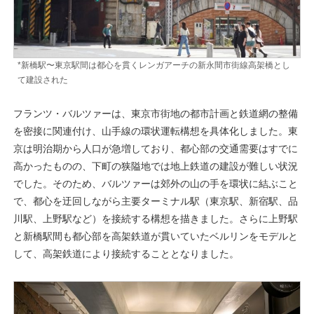
*新橋駅〜東京駅間は都心を貫くレンガアーチの新永間市街線高架橋とし
て建設された
フランツ・バルツァーは、東京市街地の都市計画と鉄道網の整備
を密接に関連付け、山手線の環状運転構想を具体化しました。東
京は明治期から人口が急増しており、都心部の交通需要はすでに
高かったものの、下町の狭隘地では地上鉄道の建設が難しい状況
でした。そのため、バルツァーは郊外の山の手を環状に結ぶこと
で、都心を迂回しながら主要ターミナル駅（東京駅、新宿駅、品
川駅、上野駅など）を接続する構想を描きました。さらに上野駅
と新橋駅間も都心部を高架鉄道が貫いていたベルリンをモデルと
して、高架鉄道により接続することとなりました。