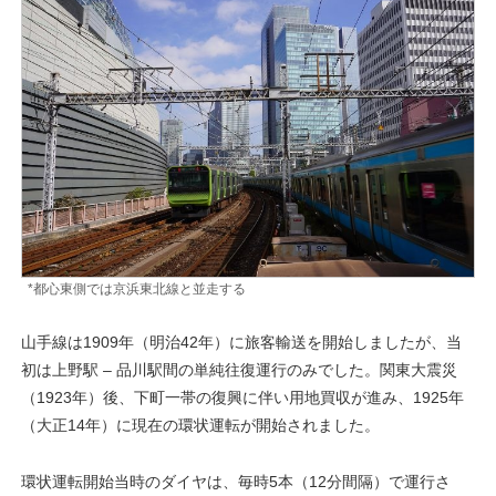
*都心東側では京浜東北線と並走する
山手線は1909年（明治42年）に旅客輸送を開始しましたが、当
初は上野駅 – 品川駅間の単純往復運行のみでした。関東大震災
（1923年）後、下町一帯の復興に伴い用地買収が進み、1925年
（大正14年）に現在の環状運転が開始されました。
環状運転開始当時のダイヤは、毎時5本（12分間隔）で運行さ