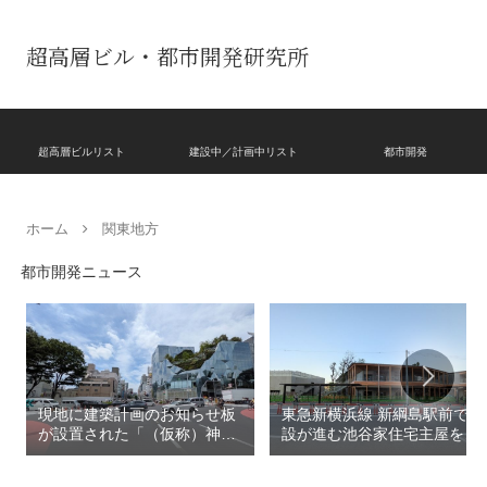
超高層ビル・都市開発研究所
超高層ビルリスト
建設中／計画中リスト
都市開発
ホーム
関東地方
都市開発ニュース
現地に建築計画のお知らせ板
東急新横浜線 新綱島駅前で建
が設置された「（仮称）神宮
設が進む池谷家住宅主屋を活
前六丁目八角館建替計
用した「新綱島MICCA」！！
画」！！妹島和世氏率いる
古民家＋2棟の木造商業施設