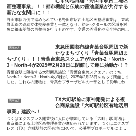
む市街地再編「野田市駅西土地区
画整理事業」！！都市機能と伝統の醤油産業が共存する
新たな玄関口に！！
野田市駅西側で進められている野田市駅西土地区画整理事業は、東武
野田線の連続立体交差事業と一体となり、約6ヘクタールの区域を対
象に都市基盤の再整備を行うものです。交通の円滑化や安全性の向上
に加え、商業・業務機能と伝統産業である醤油醸造業との...
東急田園都市線青葉台駅周辺で新
関東地方
たなまちづくり「青葉台駅周辺ま
ちづくり」！！青葉台東急スクエアがNorth-2・North-
3・North-4が2025年2月28日に閉館して遂に始動か！？
青葉台駅に隣接する大型商業施設「青葉台東急スクエア」のうち、
North-2・North-3・North-4の3棟が、2025年2月28日をもって閉館しま
した。これらの建物は、青葉台プラーザビルの一部として長年にわた
り駅北側の生活利便性を支...
TX六町駅前に東神開発による複
関東地方
合商業施設「六町駅前区有地活用
事業」建設へ！
つくばエクスプレス開業後に人口が増加している「六町」駅周辺は、
東京都による土地区画整理事業が進められています。つくばエクスプ
レス（TX）六町駅前の区有地において、公募型プロポーザルにより
選定された民間事業者が複合商業施設と駐輪場の整備及び...