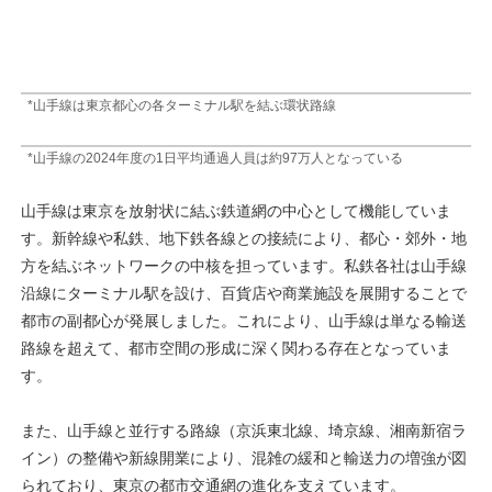
*山手線は東京都心の各ターミナル駅を結ぶ環状路線
*山手線の2024年度の1日平均通過人員は約97万人となっている
山手線は東京を放射状に結ぶ鉄道網の中心として機能していま
す。新幹線や私鉄、地下鉄各線との接続により、都心・郊外・地
方を結ぶネットワークの中核を担っています。私鉄各社は山手線
沿線にターミナル駅を設け、百貨店や商業施設を展開することで
都市の副都心が発展しました。これにより、山手線は単なる輸送
路線を超えて、都市空間の形成に深く関わる存在となっていま
す。
また、山手線と並行する路線（京浜東北線、埼京線、湘南新宿ラ
イン）の整備や新線開業により、混雑の緩和と輸送力の増強が図
られており、東京の都市交通網の進化を支えています。