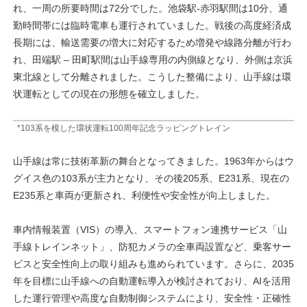
れ、一周の所要時間は72分でした。池袋駅‐赤羽駅間は10分、通
勤時間帯には臨時電車も運行されていました。戦後の高度経済成
長期には、輸送需要の増大に対応するため増発や線路分離が行わ
れ、田端駅 – 田町駅間は山手線専用の内側線となり、外側は京浜
東北線として分離されました。こうした整備により、山手線は環
状運転としての現在の形態を確立しました。
*103系を模した環状運転100周年記念ラッピングトレイン
山手線は常に技術革新の舞台となってきました。1963年からはウ
グイス色の103系が主力となり、その後205系、E231系、現在の
E235系と車両が更新され、利便性や安全性が向上しました。
車内情報装置（VIS）の導入、スマートフォン連携サービス「山
手線トレインネット」、防犯カメラの全車両設置など、乗客サー
ビスと安全性向上の取り組みも進められています。さらに、2035
年を目標に山手線への自動運転導入が検討されており、AIを活用
した運行管理や高度な自動制御システムにより、安全性・正確性