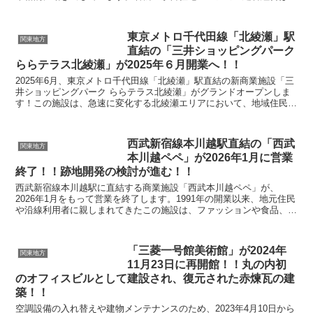
2023年12月に船橋市から正式に設立認可を受け、20...
東京メトロ千代田線「北綾瀬」駅
関東地方
直結の「三井ショッピングパーク
ららテラス北綾瀬」が2025年６月開業へ！！
2025年6月、東京メトロ千代田線「北綾瀬」駅直結の新商業施設「三
井ショッピングパーク ららテラス北綾瀬」がグランドオープンしま
す！この施設は、急速に変化する北綾瀬エリアにおいて、地域住民の
生活を豊かにし、新たな都市ライフスタイルを提案す...
西武新宿線本川越駅直結の「西武
関東地方
本川越ペペ」が2026年1月に営業
終了！！跡地開発の検討が進む！！
西武新宿線本川越駅に直結する商業施設「西武本川越ペペ」が、
2026年1月をもって営業を終了します。1991年の開業以来、地元住民
や沿線利用者に親しまれてきたこの施設は、ファッションや食品、日
用品などを扱う55の店舗が入居しており、川越市の...
「三菱一号館美術館」が2024年
関東地方
11月23日に再開館！！丸の内初
のオフィスビルとして建設され、復元された赤煉瓦の建
築！！
空調設備の入れ替えや建物メンテナンスのため、2023年4月10日から