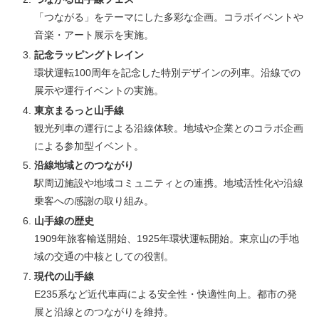
「つながる」をテーマにした多彩な企画。コラボイベントや
音楽・アート展示を実施。
記念ラッピングトレイン
環状運転100周年を記念した特別デザインの列車。沿線での
展示や運行イベントの実施。
東京まるっと山手線
観光列車の運行による沿線体験。地域や企業とのコラボ企画
による参加型イベント。
沿線地域とのつながり
駅周辺施設や地域コミュニティとの連携。地域活性化や沿線
乗客への感謝の取り組み。
山手線の歴史
1909年旅客輸送開始、1925年環状運転開始。東京山の手地
域の交通の中核としての役割。
現代の山手線
E235系など近代車両による安全性・快適性向上。都市の発
展と沿線とのつながりを維持。