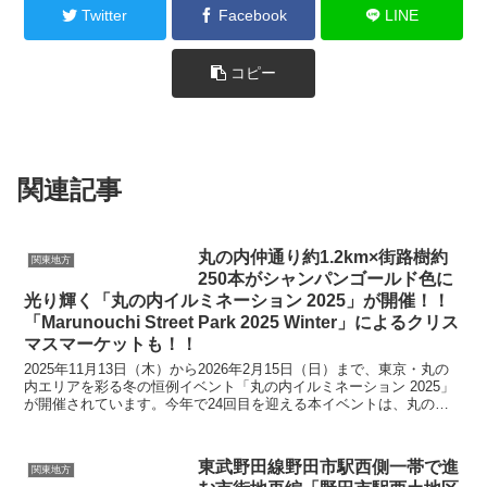
Twitter
Facebook
LINE
コピー
関連記事
丸の内仲通り約1.2km×街路樹約
関東地方
250本がシャンパンゴールド色に
光り輝く「丸の内イルミネーション 2025」が開催！！
「Marunouchi Street Park 2025 Winter」によるクリス
マスマーケットも！！
2025年11月13日（木）から2026年2月15日（日）まで、東京・丸の
内エリアを彩る冬の恒例イベント「丸の内イルミネーション 2025」
が開催されています。今年で24回目を迎える本イベントは、丸の内
仲通りを中心に、約1.2kmにわたる...
東武野田線野田市駅西側一帯で進
関東地方