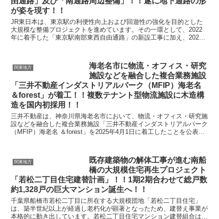
由通路」及び「南通路周辺整備」！！遂に地下通路の形
が姿を現す！！
JR東日本は、東京駅の利便性向上および回遊性の強化を目的とした
大規模な整備プロジェクトを進めています。その一環として、2022
年に着手した「東京駅南部東西自由通路」の新設工事に加え、2024
年5月より「南通路周辺整備」に着手しています。自...
海老名市に物流・オフィス・研究
関東地方
施設などを融合した複合業務施設
「三井不動産インダストリアルパーク（MFIP）海老名
＆forest」が着工！！複数テナント型物流施設に木造構
造を国内初採用！！
三井不動産は、神奈川県海老名市において、物流・オフィス・研究施
設などを融合した複合業務施設「三井不動産インダストリアルパーク
（MFIP）海老名 ＆forest」を2025年4月1日に着工したことを公表し
ました。海老名市役所の目の前という利...
既存建築物の解体工事が進む南船
関東地方
橋の大規模住宅再生プロジェクト
「若松二丁目住宅建替計画」！！1期2期合わせて総戸数
約1,328戸の巨大マンション誕生へ！！
千葉県船橋市若松二丁目に所在する大規模団地「若松二丁目住宅」
は、築半世紀以上が経過し老朽化が顕著となったため、建替え事業が
本格的に動き出しています。若松二丁目住宅マンション建替組合は、