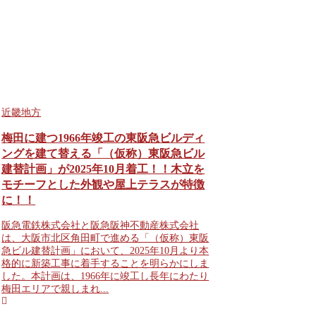
近畿地方
梅田に建つ1966年竣工の東阪急ビルディ
ングを建て替える「（仮称）東阪急ビル
建替計画」が2025年10月着工！！木立を
モチーフとした外観や屋上テラスが特徴
に！！
阪急電鉄株式会社と阪急阪神不動産株式会社
は、大阪市北区角田町で進める「（仮称）東阪
急ビル建替計画」において、2025年10月より本
格的に新築工事に着手することを明らかにしま
した。本計画は、1966年に竣工し長年にわたり
梅田エリアで親しまれ...