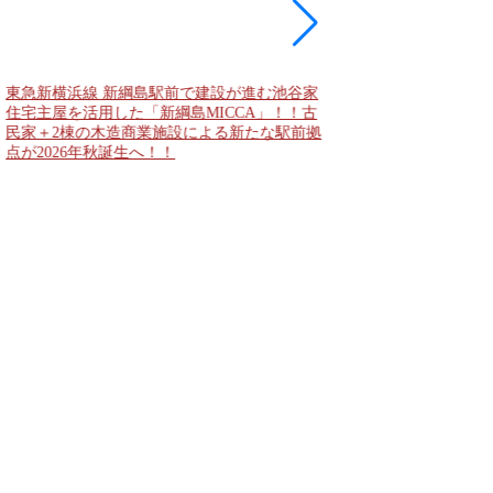
大阪城公園と大阪城東
者動線となる「大阪城
2028年春頃の開通を
公表！！
東急新横浜線 新綱島駅前で建設が進む池谷家
住宅主屋を活用した「新綱島MICCA」！！古
民家＋2棟の木造商業施設による新たな駅前拠
点が2026年秋誕生へ！！