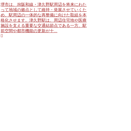
堺市は、JR阪和線・津久野駅周辺を将来にわた
って地域の拠点として維持・発展させていくた
め、駅周辺の一体的な再整備に向けた取組を本
格化させます。津久野駅は、周辺住宅地や医療
施設を支える重要な交通結節点である一方、駅
前空間や都市機能の更新が十...