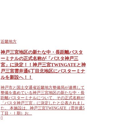
近畿地方
神戸三宮地区の新たな中・長距離バスタ
ーミナルの正式名称が「バスタ神戸三
宮」に決定！！神戸三宮TWINGATEと神
戸三宮雲井通6丁目北地区にバスターミナ
ルを新設へ！！
神戸市と国土交通省近畿地方整備局が連携して
整備を進めている神戸三宮地区の新たな中・長
距離バスターミナルについて、その正式名称が
「バスタ神戸三宮」に決定したと公表されまし
た。 本施設は、神戸三宮TWINGATE（雲井通5
丁目・Ⅰ期）お...