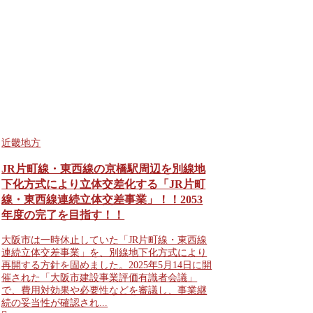
近畿地方
JR片町線・東西線の京橋駅周辺を別線地
下化方式により立体交差化する「JR片町
線・東西線連続立体交差事業」！！2053
年度の完了を目指す！！
大阪市は一時休止していた「JR片町線・東西線
連続立体交差事業」を、別線地下化方式により
再開する方針を固めました。2025年5月14日に開
催された「大阪市建設事業評価有識者会議」
で、費用対効果や必要性などを審議し、事業継
続の妥当性が確認され...