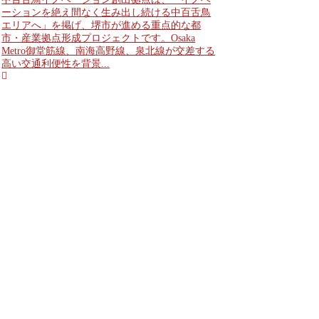
ーションを絶え間なく生み出し続ける中百舌鳥
エリアへ」を掲げ、堺市が進める重点的な都
市・産業拠点形成プロジェクトです。Osaka
Metro御堂筋線、南海高野線、泉北線が交差する
高い交通利便性を背景...