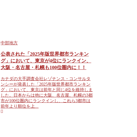
中部地方
公表された「2025年版世界都市ランキン
グ」において、東京が4位にランクイン、
大阪・名古屋・札幌も100位圏内に！！
カナダの大手調査会社レゾナンス・コンサルタ
ンシーが発表した「2025年版世界都市ランキン
グ」において、東京は前年と同じ4位を維持しま
した。日本からは他に大阪、名古屋、札幌の3都
市が100位圏内にランクインし、これら3都市は
前年より順位を上...