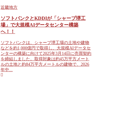
近畿地方
ソフトバンクとKDDIが「シャープ堺工
場」で大規模AIデータセンター構築
へ！！
ソフトバンクは、シャープ堺工場の土地や建物
などを約1,000億円で取得し、大規模AIデータセ
ンターの構築に向けて2025年3月14日に売買契約
を締結しました。取得対象は約45万平方メート
ルの土地と約84万平方メートルの建物で、2026
年中...