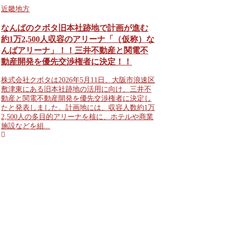
近畿地方
なんばのクボタ旧本社跡地で計画が進む
約1万2,500人収容のアリーナ「（仮称）な
んばアリーナ」！！三井不動産と関電不
動産開発を優先交渉権者に決定！！
株式会社クボタは2026年5月11日、大阪市浪速区
敷津東にある旧本社跡地の活用に向け、三井不
動産と関電不動産開発を優先交渉権者に決定し
たと発表しました。計画地には、収容人数約1万
2,500人の多目的アリーナを核に、ホテルや商業
施設などを組...